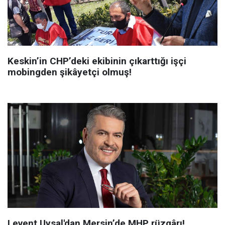
Keskin’in CHP’deki ekibinin çıkarttığı işçi
mobingden şikâyetçi olmuş!
Levent Uysal'dan Mersin’de MHP rüzgârı!