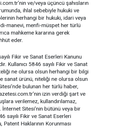
si.com.tr’nin ve/veya üçüncü şahısların
urumunda, ihlal sebebiyle hukuki ve
lerinin herhangi bir hukuki, idari veya
addi-manevi, menfi-müspet her türlü
ayrıca mahkeme kararına gerek
hhüt eder.
sayılı Fikir ve Sanat Eserleri Kanunu
r. Kullanıcı 5846 sayılı Fikir ve Sanat
liği ne olursa olsun herhangi bir bilgi
ve sanat ürünü, niteliği ne olursa olsun
 Sitesi’nde bulunan her türlü haber,
azetesi.com.tr’nin izin verdiği şart ve
luşlara verilemez, kullandırılamaz,
nternet Sitesi’nin bütünü veya bir
 sayılı Fikir ve Sanat Eserleri
 Patent Haklarının Korunması