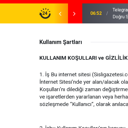
meniz Gerekenler: Telegram Gruplarında Daha
24
04:43
İş Dava
Kullanım Şartları
KULLANIM KOŞULLARI ve GİZLİLİK
1. İş Bu internet sitesi (Sisligazetesi.
İnternet Sitesi’nde yer alan/alacak olan
Koşulları’nı dilediği zaman değiştirme
ve işaretlerden yararlanan veya herhan
sözleşmede “Kullanıcı“, olarak anılaca