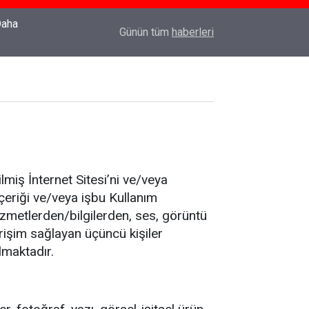
22:37
Özlem Drahyalı Kimdir, Nereli ve Kaç Yaşındadır
Günün tüm
haberleri
ilmiş İnternet Sitesi’ni ve/veya
 içeriği ve/veya işbu Kullanım
hizmetlerden/bilgilerden, ses, görüntü
erişim sağlayan üçüncü kişiler
lmaktadır.