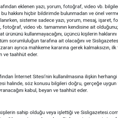
tarafından eklenen yazı, yorum, fotoğraf, video vb. bilgi
, bu hakkını hiçbir bildirimde bulunmadan ve önel vermed
lanırken, sisteme sadece yazı, yorum, mesaj, işaret, fo
, fotoğraf, video vb. tamamının kendisine ait olduğunu
at ürününü kullanmayacağını, üçüncü kişilerin haklarını 
üm sorumluluğun tarafına ait olacağını ve Sisligazetes
zararı ayrıca mahkeme kararına gerek kalmaksızın, ilk 
n ve taahhüt eder.
fından İnternet Sitesi’nin kullanılmasına ilişkin herhangi 
mesi halinde, söz konusu bilgileri doğru, gerçeğe uygun
vranacağını kabul, beyan ve taahhüt eder.
kişilerin sahip olduğu veya işlettiği ve Sisligazetesi.c