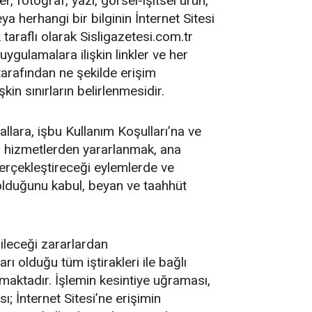
r, fotoğraf, yazı, görsel-işitsel ürün,
ya herhangi bir bilginin İnternet Sitesi
 taraflı olarak Sisligazetesi.com.tr
uygulamalara ilişkin linkler ve her
ı tarafından ne şekilde erişim
kin sınırların belirlenmesidir.
rallara, işbu Kullanım Koşulları’na ve
tün hizmetlerden yararlanmak, ana
 gerçekleştireceği eylemlerde ve
 olduğunu kabul, beyan ve taahhüt
bileceği zararlardan
ı olduğu tüm iştirakleri ile bağlı
amaktadır. İşlemin kesintiye uğraması,
sı; İnternet Sitesi’ne erişimin