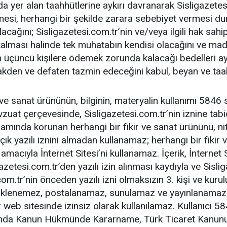
nda yer alan taahhütlerine aykırı davranarak Sisligazete
l etmesi, herhangi bir şekilde zarara sebebiyet vermesi d
cağını; Sisligazetesi.com.tr’nin ve/veya ilgili hak sahip
a kalması halinde tek muhatabın kendisi olacağını ve m
nin üçüncü kişilere ödemek zorunda kalacağı bedelleri 
 nakden ve defaten tazmin edeceğini kabul, beyan ve taa
ir ve sanat ürününün, bilginin, materyalin kullanımı 5846 
uat çerçevesinde, Sisligazetesi.com.tr’nin iznine tabidi
amında korunan herhangi bir fikir ve sanat ürününü, nite
çık yazılı iznini almadan kullanamaz; herhangi bir fikir 
 amacıyla İnternet Sitesi’ni kullanamaz. İçerik, İnternet
azetesi.com.tr’den yazılı izin alınması kaydıyla ve Sislig
.com.tr’nin önceden yazılı izni olmaksızın 3. kişi ve kuru
yüklenemez, postalanamaz, sunulamaz ve yayınlanamaz. İ
eb sitesinde izinsiz olarak kullanılamaz. Kullanıcı 5846
nda Kanun Hükmünde Kararname, Türk Ticaret Kanunu,