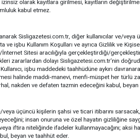
zinsiz olarak kayıtlara girilmesi, kayıtların değiştiril
umluluk kabul etmez.
llanarak Sisligazetesi.com.tr, diğer kullanıcılar ve/veya 
 ve işbu Kullanım Koşulları ve ayrıca Gizlilik ve Kişise
n/İnternet Sitesi aracılığıyla gerçekleştirdiği/gerçekleşt
ekleri zararlardan dolayı Sisligazetesi.com.tr’nin doğru
Kullanıcı, işbu maddedeki taahhüdüne aykırı davranara
ermesi halinde maddi-manevi, menfi-müspet her türlü za
erhal, nakden ve defaten tazmin edeceğini kabul, beyan
e/veya üçüncü kişilerin şahsi ve ticari itibarını sarsaca
eyeceğini; insan onuruna ve özel hayatın gizliliğine saygılı 
eya iftira niteliğinde ifadeler kullanmayacağını; aksi h
abul, beyan ve taahhüt eder.