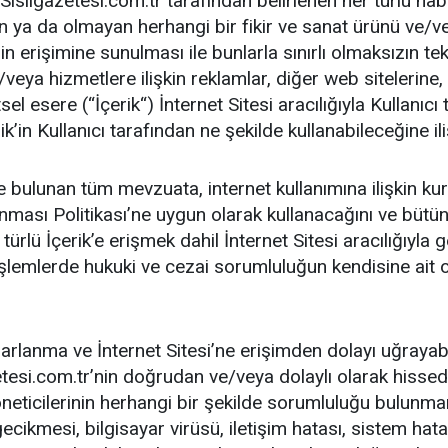
Sisligazetesi.com.tr tarafından belirlenen her türlü habe
an ya da olmayan herhangi bir fikir ve sanat ürünü ve/ve
n erişimine sunulması ile bunlarla sınırlı olmaksızın tek
/veya hizmetlere ilişkin reklamlar, diğer web sitelerine, 
tsel esere (“İçerik“) İnternet Sitesi aracılığıyla Kullanıc
in Kullanıcı tarafından ne şekilde kullanabileceğine iliş
ükte bulunan tüm mevzuata, internet kullanımına ilişkin ku
orunması Politikası’ne uygun olarak kullanacağını ve bü
ürlü İçerik’e erişmek dahil İnternet Sitesi aracılığıyla
 işlemlerde hukuki ve cezai sorumluluğun kendisine ait
yararlanma ve İnternet Sitesi’ne erişimden dolayı uğraya
etesi.com.tr’nin doğrudan ve/veya dolaylı olarak hissedar
e yöneticilerinin herhangi bir şekilde sorumluluğu bulunm
gecikmesi, bilgisayar virüsü, iletişim hatası, sistem hata