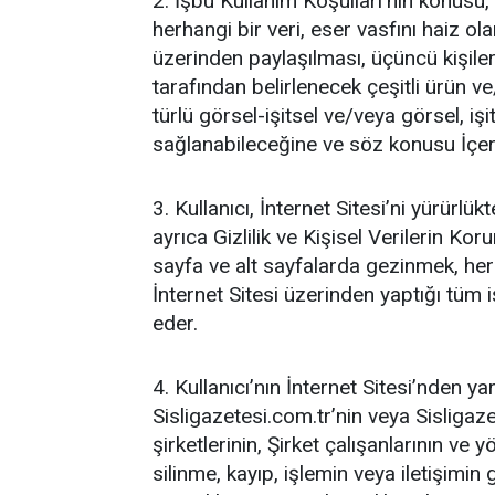
2. İşbu Kullanım Koşulları’nın konusu, 
herhangi bir veri, eser vasfını haiz ol
üzerinden paylaşılması, üçüncü kişileri
tarafından belirlenecek çeşitli ürün ve
türlü görsel-işitsel ve/veya görsel, işi
sağlanabileceğine ve söz konusu İçerik’
3. Kullanıcı, İnternet Sitesi’ni yürürl
ayrıca Gizlilik ve Kişisel Verilerin K
sayfa ve alt sayfalarda gezinmek, her t
İnternet Sitesi üzerinden yaptığı tüm
eder.
4. Kullanıcı’nın İnternet Sitesi’nden 
Sisligazetesi.com.tr’nin veya Sisligaz
şirketlerinin, Şirket çalışanlarının v
silinme, kayıp, işlemin veya iletişimin 