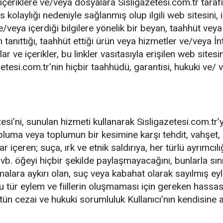
çeriklere ve/veya dosyalara Sisligazetesi.com.tr tarafı
 kolaylığı nedeniyle sağlanmış olup ilgili web sitesini, iç
eya içerdiği bilgilere yönelik bir beyan, taahhüt veya 
 tanıttığı, taahhüt ettiği ürün veya hizmetler ve/veya İnt
alar ve içerikler, bu linkler vasıtasıyla erişilen web sit
zetesi.com.tr’nin hiçbir taahhüdü, garantisi, hukuki ve/
itesi’ni, sunulan hizmeti kullanarak Sisligazetesi.com.tr’
pluma veya toplumun bir kesimine karşı tehdit, vahşet, h
urlar içeren; suça, ırk ve etnik saldırıya, her türlü ayrım
 vb. öğeyi hiçbir şekilde paylaşmayacağını, bunlarla sı
lara aykırı olan, suç veya kabahat olarak sayılmış eylem
 tür eylem ve fiillerin oluşmaması için gereken hassas
n cezai ve hukuki sorumluluk Kullanıcı’nın kendisine ai