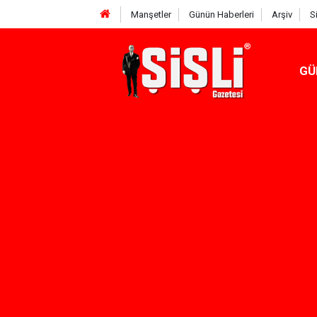
Manşetler
Günün Haberleri
Arşiv
S
GÜ