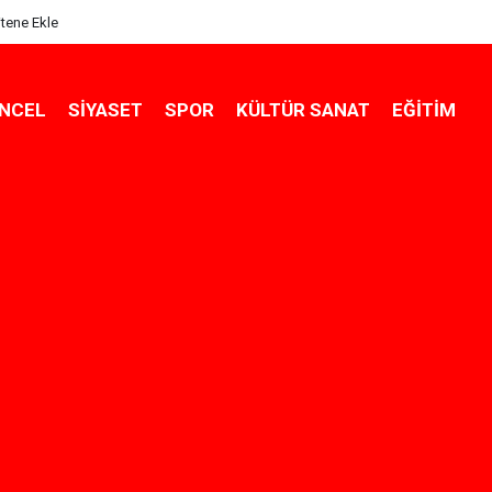
itene Ekle
NCEL
SIYASET
SPOR
KÜLTÜR SANAT
EĞITIM