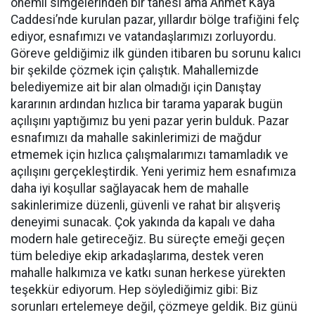
önemli simgelerinden bir tanesi ama Ahmet Kaya
Caddesi’nde kurulan pazar, yıllardır bölge trafiğini felç
ediyor, esnafımızı ve vatandaşlarımızı zorluyordu.
Göreve geldiğimiz ilk günden itibaren bu sorunu kalıcı
bir şekilde çözmek için çalıştık. Mahallemizde
belediyemize ait bir alan olmadığı için Danıştay
kararının ardından hızlıca bir tarama yaparak bugün
açılışını yaptığımız bu yeni pazar yerin bulduk. Pazar
esnafımızı da mahalle sakinlerimizi de mağdur
etmemek için hızlıca çalışmalarımızı tamamladık ve
açılışını gerçekleştirdik. Yeni yerimiz hem esnafımıza
daha iyi koşullar sağlayacak hem de mahalle
sakinlerimize düzenli, güvenli ve rahat bir alışveriş
deneyimi sunacak. Çok yakında da kapalı ve daha
modern hale getireceğiz. Bu süreçte emeği geçen
tüm belediye ekip arkadaşlarıma, destek veren
mahalle halkımıza ve katkı sunan herkese yürekten
teşekkür ediyorum. Hep söylediğimiz gibi: Biz
sorunları ertelemeye değil, çözmeye geldik. Biz günü