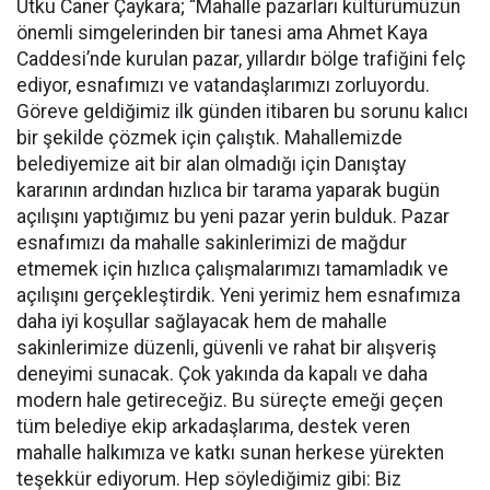
Utku Caner Çaykara; “Mahalle pazarları kültürümüzün
önemli simgelerinden bir tanesi ama Ahmet Kaya
Caddesi’nde kurulan pazar, yıllardır bölge trafiğini felç
ediyor, esnafımızı ve vatandaşlarımızı zorluyordu.
Göreve geldiğimiz ilk günden itibaren bu sorunu kalıcı
bir şekilde çözmek için çalıştık. Mahallemizde
belediyemize ait bir alan olmadığı için Danıştay
kararının ardından hızlıca bir tarama yaparak bugün
açılışını yaptığımız bu yeni pazar yerin bulduk. Pazar
esnafımızı da mahalle sakinlerimizi de mağdur
etmemek için hızlıca çalışmalarımızı tamamladık ve
açılışını gerçekleştirdik. Yeni yerimiz hem esnafımıza
daha iyi koşullar sağlayacak hem de mahalle
sakinlerimize düzenli, güvenli ve rahat bir alışveriş
deneyimi sunacak. Çok yakında da kapalı ve daha
modern hale getireceğiz. Bu süreçte emeği geçen
tüm belediye ekip arkadaşlarıma, destek veren
mahalle halkımıza ve katkı sunan herkese yürekten
teşekkür ediyorum. Hep söylediğimiz gibi: Biz