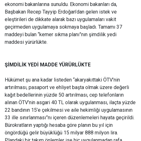
ekonomi bakanlarına sunuldu. Ekonomi bakanları da,
Başbakan Recep Tayyip Erdoğan’dan gelen istek ve
eleştirileri de dikkate alarak bazı uygulamaları vakit
geçirmeden uygulamaya sokmaya başladı. Tamamı 37
maddeyi bulan “kemer sıkma planı”nın şimdilik yedi
maddesi yürürlükte.
ŞİMDİLİK YEDİ MADDE YÜRÜRLÜKTE
Hükümet şu ana kadar listeden “akaryakıttaki ÖTV’nin
artırılması, pasaport ve ehliyet başta olmak üzere değerli
kağıt bedellerinin yüzde 50 artırılması, cep telefonların
alınan ÖTV’nin asgari 40 TL olarak uygulanması, ilaçta yüzde
22 bandının 15’e çekilmesi ve aile hekimliği uygulamasının
33 ille sınırlanması”nı içeren düzenlemeleri hayata geçirildi.
Bürokratların yaptığı hesaba göre planın bu yıl için
öngördüğü gelir büyüklüğü 15 milyar 888 milyon lira.
Plandaki bir takım önlemler ise hiç uygulanmadan rafa