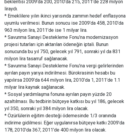
beklentisi 2009’da 200, 2010’da 215, 2011’de 228 milyon
liraydı.
* Emeklilere yılın ikinci yarısında zammın hedef enflasyona
uyumlu verilmesi. Bunun sonucu ise 2009’da 458, 2010’da
963 milyon lira, 2011’de ise 1 milyar lira.
* Savunma Sanayi Destekleme Fonu’na modernizasyon
projesi tutarları için aktarılan ödeneğin iptali. Bunun
sonucunda bu yıl 750, gelecek yıl 791, sonraki yıl da 831
milyon lira tasarruf sağlanacak.
* Savunma Sanayi Destekleme Fonu’na vergi gelirlerinden
ayrılan payın yarıya indirilmesi. Bürokrasinin hesabı bu
yapılırsa 2009’da 644 milyon lira, 2010’da 1, 2011’de 1.1
milyar lira kaynak sağlanacak.
* Sosyal yardımlaşma fonuna ayrılan payın yüzde 20
azaltılması. Bu tedbirin bütçeye katkısı bu yıl 186, gelecek
yıl 350, sonraki yıl 384 milyon lira olacak.
* Özürlülerin eğitim desteği ödemesinde 1/3 oranında
indirime gidilmesi. Eğer uygulanırsa bütçeye katkı 2009’da
178, 2010’da 367, 2011’de 400 milyon lira olacak.