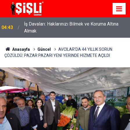
İş Davaları: Haklarınızı Bilmek ve Koruma Altına
04:43
Almak
Anasayfa
Güncel
AVCILAR’DA 44 YILLIK SORUN
ÇÖZÜLDÜ: PAZAR PAZARI YENİ YERİNDE HİZMETE AÇILDI