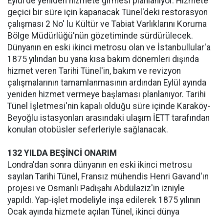
Eylül'de yeniden hizmete girmesi planlanıyor. Hizmete
geçici bir süre için kapanacak Tünel'deki restorasyon
çalışması 2 No' lu Kültür ve Tabiat Varlıklarını Koruma
Bölge Müdürlüğü'nün gözetiminde sürdürülecek.
Dünyanın en eski ikinci metrosu olan ve İstanbullular'a
1875 yılından bu yana kısa bakım dönemleri dışında
hizmet veren Tarihi Tünel'in, bakım ve revizyon
çalışmalarının tamamlanmasının ardından Eylül ayında
yeniden hizmet vermeye başlaması planlanıyor. Tarihi
Tünel İşletmesi'nin kapalı olduğu süre içinde Karaköy-
Beyoğlu istasyonları arasındaki ulaşım İETT tarafından
konulan otobüsler seferleriyle sağlanacak.
132 YILDA BEŞİNCİ ONARIM
Londra'dan sonra dünyanın en eski ikinci metrosu
sayılan Tarihi Tünel, Fransız mühendis Henri Gavand'ın
projesi ve Osmanlı Padişahı Abdülaziz'in izniyle
yapıldı. Yap-işlet modeliyle inşa edilerek 1875 yılının
Ocak ayında hizmete açılan Tünel, ikinci dünya