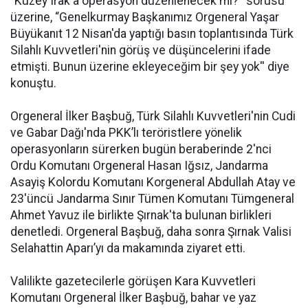
“Kuzey Irak'a operasyon düzenlenecek mi?'' sorusu
üzerine, “Genelkurmay Başkanımız Orgeneral Yaşar
Büyükanıt 12 Nisan'da yaptığı basın toplantısında Türk
Silahlı Kuvvetleri'nin görüş ve düşüncelerini ifade
etmişti. Bunun üzerine ekleyeceğim bir şey yok'' diye
konuştu.
Orgeneral İlker Başbuğ, Türk Silahlı Kuvvetleri'nin Cudi
ve Gabar Dağı'nda PKK’lı teröristlere yönelik
operasyonların sürerken bugün beraberinde 2'nci
Ordu Komutanı Orgeneral Hasan Iğsız, Jandarma
Asayiş Kolordu Komutanı Korgeneral Abdullah Atay ve
23'üncü Jandarma Sınır Tümen Komutanı Tümgeneral
Ahmet Yavuz ile birlikte Şırnak'ta bulunan birlikleri
denetledi. Orgeneral Başbuğ, daha sonra Şırnak Valisi
Selahattin Aparı’yı da makamında ziyaret etti.
Valilikte gazetecilerle görüşen Kara Kuvvetleri
Komutanı Orgeneral İlker Başbuğ, bahar ve yaz