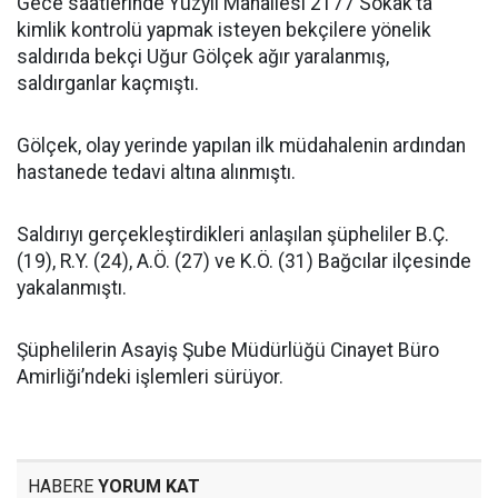
Gece saatlerinde Yüzyıl Mahallesi 2177 Sokak’ta
kimlik kontrolü yapmak isteyen bekçilere yönelik
saldırıda bekçi Uğur Gölçek ağır yaralanmış,
saldırganlar kaçmıştı.
Gölçek, olay yerinde yapılan ilk müdahalenin ardından
hastanede tedavi altına alınmıştı.
Saldırıyı gerçekleştirdikleri anlaşılan şüpheliler B.Ç.
(19), R.Y. (24), A.Ö. (27) ve K.Ö. (31) Bağcılar ilçesinde
yakalanmıştı.
Şüphelilerin Asayiş Şube Müdürlüğü Cinayet Büro
Amirliği’ndeki işlemleri sürüyor.
HABERE
YORUM KAT