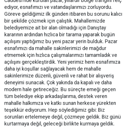
Caddesi’nde kurulan pazar, yıllardır bölge trafiğini felç
ediyor, esnafımızı ve vatandaşlarımızı zorluyordu.
Göreve geldiğimiz ilk günden itibaren bu sorunu kalıcı
bir şekilde çözmek için çalıştık. Mahallemizde
belediyemize ait bir alan olmadığı için Danıştay
kararının ardından hızlıca bir tarama yaparak bugün
açılışını yaptığımız bu yeni pazar yerin bulduk. Pazar
esnafımızı da mahalle sakinlerimizi de mağdur
etmemek için hızlıca çalışmalarımızı tamamladık ve
açılışını gerçekleştirdik. Yeni yerimiz hem esnafımıza
daha iyi koşullar sağlayacak hem de mahalle
sakinlerimize düzenli, güvenli ve rahat bir alışveriş
deneyimi sunacak. Çok yakında da kapalı ve daha
modern hale getireceğiz. Bu süreçte emeği geçen
tüm belediye ekip arkadaşlarıma, destek veren
mahalle halkımıza ve katkı sunan herkese yürekten
teşekkür ediyorum. Hep söylediğimiz gibi: Biz
sorunları ertelemeye değil, çözmeye geldik. Biz günü
kurtarmaya değil, geleceği birlikte kurmaya geldik.