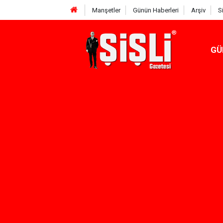
Manşetler
Günün Haberleri
Arşiv
S
GÜ