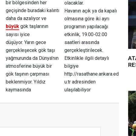
bir bölgesinden her
olacaklar.
geçişinde buradaki kalıntı
Havanın açık ya da kapalı
daha da azalıyor ve
olmasına göre iki ayrı
büyük
gök taşlarının
programın yapılacağı
sayısı iyice
etkinlik, 19.00-02.00
düşüyor. Yarın gece
saatleri arasında
gerçekleşecek gök taşı
gerçekleştirilecek.
AT
yağmurunda da Dünya’nın
Etkinlikle ilgili detaylı
RE
atmosferine büyük bir
bilgiye
gök taşının çarpması
http://rasathane.ankara.ed
beklenmiyor. Yıldız
u.tr adresinden
kaymasında
ulaşılabiliyor