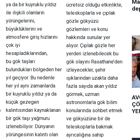
Ma
ya da bir kuyruklu yıldız
ücretsiz olduğu etkinlikte,
de
ile ilişkili olanların
teleskoplarla ve çıplak
yörüngelerini,
gözle gökyüzü
büyüklüklerini ve
gözlemleri ve konu
atmosfere giriş hızlarını
hakkında sunular yer
çok iyi
alıyor. Çıplak gözle her
hesapladıklarından,
yerden izlenebilecek bu
bu gök taşları
gök olayını Rasathane’den
bulundukları bölgeden her
izleyecekler, şehir
yıl geçiyor. Bu nedenle
ışıklarından uzakta daha
her yıl aynı zamanlarda
fazla sayıda akan yıldız
bir kuyruklu yıldız ya da
görmek, uzman
AV
küçük gezegen
astronomlarla gök bilim
ÇÖ
n
kalıntısından kaynaklanan
YE
konularında sohbet etmek
bir gök taşı yağmuru
ve gökyüzüne bir de
izlenebiliyor. Dünyanın
teleskoplarla bakmak
yörüngesinin kalıntı olan
ayrıcalığına sahip