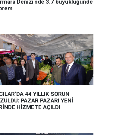
rmara Denizi'nde 3.7 büyüklüğünde
prem
CILAR’DA 44 YILLIK SORUN
ZÜLDÜ: PAZAR PAZARI YENİ
RİNDE HİZMETE AÇILDI