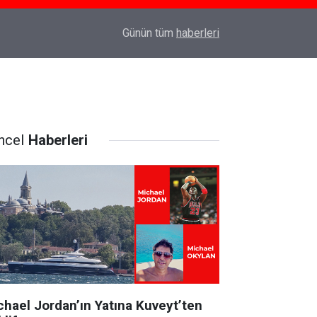
Prof. Dr. Mert İlker Hayıroğlu ile İstanbul’da R
22:25
Günün tüm
haberleri
Bir Sohbet
ncel
Haberleri
chael Jordan’ın Yatına Kuveyt’ten