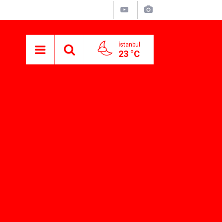
İstanbul
23 °C