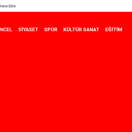
itene Ekle
NCEL
SIYASET
SPOR
KÜLTÜR SANAT
EĞITIM