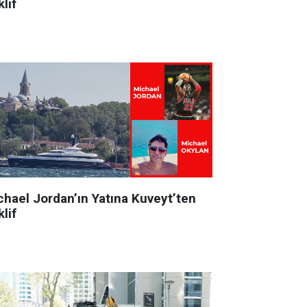
lif
chael Jordan’ın Yatına Kuveyt’ten
lif