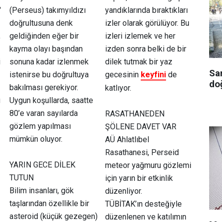
"
(Perseus) takımyıldızı
yandıklarında bıraktıkları
doğrultusuna denk
izler olarak görülüyor. Bu
,
geldiğinden eğer bir
izleri izlemek ve her
kayma olayı başından
izden sonra belki de bir
i
sonuna kadar izlenmek
dilek tutmak bir yaz
Sa
istenirse bu doğrultuya
gecesinin
keyfini
de
doğ
bakılması gerekiyor.
katlıyor.
ü
Uygun koşullarda, saatte
80’e varan sayılarda
RASATHANEDEN
gözlem yapılması
ŞÖLENE DAVET VAR
mümkün oluyor.
AÜ Ahlatlıbel
Rasathanesi, Perseid
YARIN GECE DİLEK
meteor yağmuru gözlemi
TUTUN
için yarın bir etkinlik
Bilim insanları, gök
düzenliyor.
taşlarından özellikle bir
TÜBİTAK’ın desteğiyle
asteroid (küçük gezegen)
düzenlenen ve katılımın