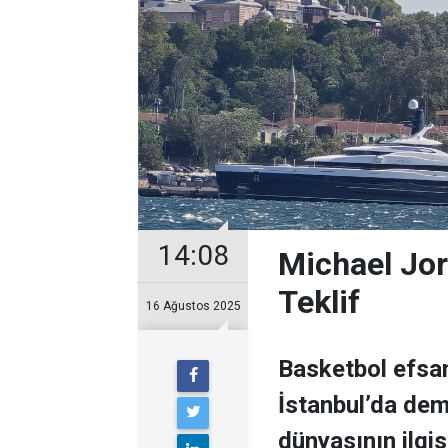
14:08
Michael Jor
Teklif
16 Ağustos 2025
Basketbol efsan
İstanbul’da demi
dünyasının ilgisi