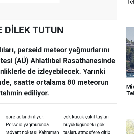
Tek
E DİLEK TUTUN
ları, perseid meteor yağmurlarını
tesi (AÜ) Ahlatlıbel Rasathanesinde
liklerle de izleyebilecek. Yarınki
nde, saatte ortalama 80 meteorun
Mi
tahmin ediliyor.
Tek
göre adlandırılıyor.
çok küçük çakıl taşları
Perseid yağmurunda,
büyüklüğündeki gök
radyant noktası Kahraman
taşları, atmosfere girip