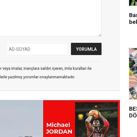
Ba
be
veya imalar, inançlara saldırı içeren, imla kuralları ile
flerle yazılmış yorumlar onaylanmamaktadır.
BE
DÖ