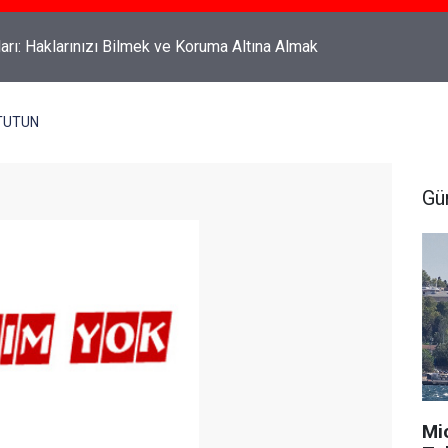
rahyalı Kimdir, Nereli ve Kaç Yaşındadır?
 TUTUN
Gü
Mi