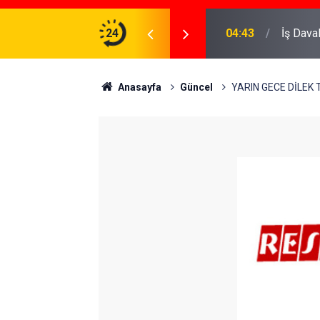
ve Koruma Altına Almak
24
22:37
Özlem D
Anasayfa
Güncel
YARIN GECE DİLEK