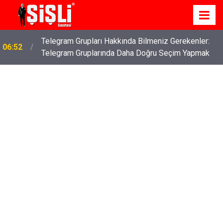
İş Davaları: Haklarınızı Bilmek ve Koruma Altına
04:43
Almak