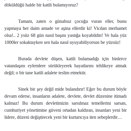
döküldüğü halde bir katili bulamıyoruz?
Tamam, zaten o günahsız çocuğu vuran eller, bunu
yapmaya her daim amade ve aşina ellerdir ki! Vicdan merhamet
olsa!.. 2 ysüz 68 gün nasıl başını yastığa koyabildin! Ve hala yüz
1000ler sokaktayken sen hala nasıl uyuyabiliyorsun be yüzsüz!
Burada devlete düşen, katili bulamadığı için binlerce
vatandaşını eylemlere sürükleyerek hayatlarını tehlikeye atmak
değil; o bir tane katili adalete teslim etmektir.
Sinek bir şey değil mide bulandırır! Eğer bu durum böyle
devam ederse, insanların adalete, devlete, devlet düzenine itimadı
kalmaz! Bu durum devletimizin sarsılmaz temellerini sarsan,
cumhuriyet yönetimine güveni ortadan kaldıran, insanları yeni bir
lidere, düzeni değiştirecek yeni bir kurtarıcıya iten sebeplerdir…