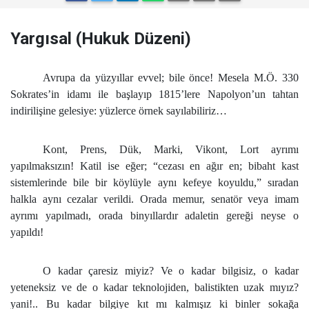
Yargısal (Hukuk Düzeni)
Avrupa da yüzyıllar evvel; bile önce! Mesela M.Ö. 330
Sokrates’in idamı ile başlayıp 1815’lere Napolyon’un tahtan
indirilişine gelesiye: yüzlerce örnek sayılabiliriz…
Kont, Prens, Dük, Marki, Vikont, Lort ayrımı
yapılmaksızın! Katil ise eğer; “cezası en ağır en; bibaht kast
sistemlerinde bile bir köylüyle aynı kefeye koyuldu,” sıradan
halkla aynı cezalar verildi. Orada memur, senatör veya imam
ayrımı yapılmadı, orada binyıllardır adaletin gereği neyse o
yapıldı!
O kadar çaresiz miyiz? Ve o kadar bilgisiz, o kadar
yeteneksiz ve de o kadar teknolojiden, balistikten uzak mıyız?
yani!.. Bu kadar bilgiye kıt mı kalmışız ki binler sokağa