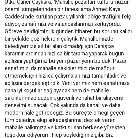
Utku Caner Çaykara; “Mahalle pazarları kültürümüzün
önemli simgelerinden bir tanesi ama Ahmet Kaya
Caddesi’nde kurulan pazar, yıllardır bölge trafiğini felç
ediyor, esnafımızı ve vatandaşlarımızı zorluyordu.
Göreve geldiğimiz ilk günden itibaren bu sorunu kalıcı
bir şekilde çözmek için çalıştık. Mahallemizde
belediyemize ait bir alan olmadığı için Danıştay
kararının ardından hızlıca bir tarama yaparak bugün
açılışını yaptığımız bu yeni pazar yerin bulduk. Pazar
esnafımızı da mahalle sakinlerimizi de mağdur
etmemek için hızlıca çalışmalarımızı tamamladık ve
açılışını gerçekleştirdik. Yeni yerimiz hem esnafımıza
daha iyi koşullar sağlayacak hem de mahalle
sakinlerimize düzenli, güvenli ve rahat bir alışveriş
deneyimi sunacak. Çok yakında da kapalı ve daha
modern hale getireceğiz. Bu süreçte emeği geçen
tüm belediye ekip arkadaşlarıma, destek veren
mahalle halkımıza ve katkı sunan herkese yürekten
teşekkür ediyorum. Hep söylediğimiz gibi: Biz