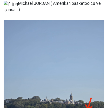
Michael JORDAN ( Amerikan basketbolcu ve
iş insanı)