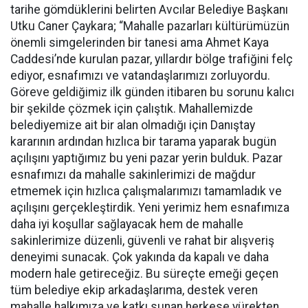
tarihe gömdüklerini belirten Avcılar Belediye Başkanı
Utku Caner Çaykara; “Mahalle pazarları kültürümüzün
önemli simgelerinden bir tanesi ama Ahmet Kaya
Caddesi’nde kurulan pazar, yıllardır bölge trafiğini felç
ediyor, esnafımızı ve vatandaşlarımızı zorluyordu.
Göreve geldiğimiz ilk günden itibaren bu sorunu kalıcı
bir şekilde çözmek için çalıştık. Mahallemizde
belediyemize ait bir alan olmadığı için Danıştay
kararının ardından hızlıca bir tarama yaparak bugün
açılışını yaptığımız bu yeni pazar yerin bulduk. Pazar
esnafımızı da mahalle sakinlerimizi de mağdur
etmemek için hızlıca çalışmalarımızı tamamladık ve
açılışını gerçekleştirdik. Yeni yerimiz hem esnafımıza
daha iyi koşullar sağlayacak hem de mahalle
sakinlerimize düzenli, güvenli ve rahat bir alışveriş
deneyimi sunacak. Çok yakında da kapalı ve daha
modern hale getireceğiz. Bu süreçte emeği geçen
tüm belediye ekip arkadaşlarıma, destek veren
mahalle halkımıza ve katkı sunan herkese yürekten