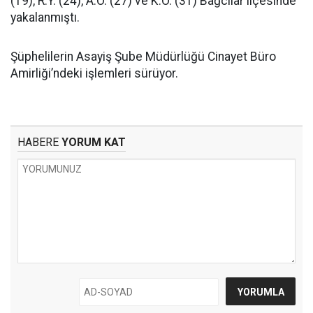
(19), R.Y. (24), A.Ö. (27) ve K.Ö. (31) Bağcılar ilçesinde
yakalanmıştı.
Şüphelilerin Asayiş Şube Müdürlüğü Cinayet Büro
Amirliği’ndeki işlemleri sürüyor.
HABERE
YORUM KAT