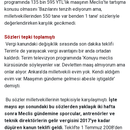
programında 135 bin 595 YTL’lik maaşının Meclis’te tartışma
konusu olmasını ‘Bazılarını tenzih ediyorum ama,
milletvekillerinden 550 tane var benden 1 tane’ sözleriyle
değerlendirirken karşılık gecikmedi.
Sözleri tepki toplamıştı
Vergi kanundaki değişiklik sırasında son dakika teklifi
Terim’e de yarayacak vergi avantajını bir anda ortadan
kaldırdı. Terim televizyon programında ‘Konuyu meclis
kürsüsünde söyleyenler var. Devletten maaş almıyorum ama
onlar alıyor. Ankara’da milletvekili evim yok. Kendi aldığım
evim var. Maaşımın gündeme gelmesi abesle iştigaldir’
demişti.
Bu sözler milletvekillerinin tepkisiyle karşılaşmıştı.
İşte
mayıs ayı sonundaki bu sözlerden yaklaşık iki hafta
sonra Meclis gündemine sporcular, antrenörler ve
teknik direktörlerin gelir vergisini 2017’ye kadar
düşüren kanun teklifi geldi.
Teklifte 1 Temmuz 2008’den