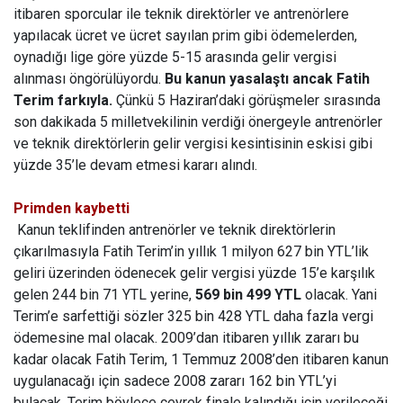
itibaren sporcular ile teknik direktörler ve antrenörlere
yapılacak ücret ve ücret sayılan prim gibi ödemelerden,
oynadığı lige göre yüzde 5-15 arasında gelir vergisi
alınması öngörülüyordu.
Bu kanun yasalaştı ancak Fatih
Terim farkıyla.
Çünkü 5 Haziran’daki görüşmeler sırasında
son dakikada 5 milletvekilinin verdiği önergeyle antrenörler
ve teknik direktörlerin gelir vergisi kesintisinin eskisi gibi
yüzde 35’le devam etmesi kararı alındı.
Primden kaybetti
Kanun teklifinden antrenörler ve teknik direktörlerin
çıkarılmasıyla Fatih Terim’in yıllık 1 milyon 627 bin YTL’lik
geliri üzerinden ödenecek gelir vergisi yüzde 15’e karşılık
gelen 244 bin 71 YTL yerine,
569 bin 499 YTL
olacak. Yani
Terim’e sarfettiği sözler 325 bin 428 YTL daha fazla vergi
ödemesine mal olacak. 2009’dan itibaren yıllık zararı bu
kadar olacak Fatih Terim, 1 Temmuz 2008’den itibaren kanun
uygulanacağı için sadece 2008 zararı 162 bin YTL’yi
bulacak. Terim böylece çeyrek finale kalındığı için verileceği