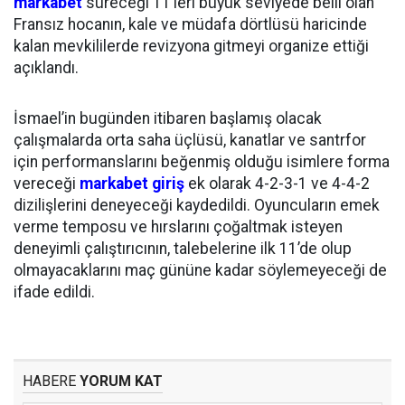
markabet
süreceği 11’leri büyük seviyede belli olan
Fransız hocanın, kale ve müdafa dörtlüsü haricinde
kalan mevkililerde revizyona gitmeyi organize ettiği
açıklandı.
İsmael’in bugünden itibaren başlamış olacak
çalışmalarda orta saha üçlüsü, kanatlar ve santrfor
için performanslarını beğenmiş olduğu isimlere forma
vereceği
markabet giriş
ek olarak 4-2-3-1 ve 4-4-2
dizilişlerini deneyeceği kaydedildi. Oyuncuların emek
verme temposu ve hırslarını çoğaltmak isteyen
deneyimli çalıştırıcının, talebelerine ilk 11’de olup
olmayacaklarını maç gününe kadar söylemeyeceği de
ifade edildi.
HABERE
YORUM KAT