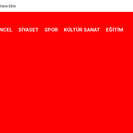
itene Ekle
NCEL
SIYASET
SPOR
KÜLTÜR SANAT
EĞITIM