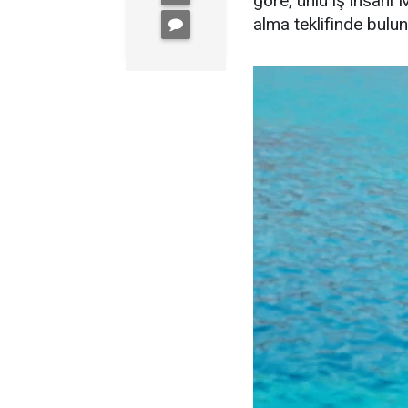
göre, ünlü iş insanı 
alma teklifinde bulu