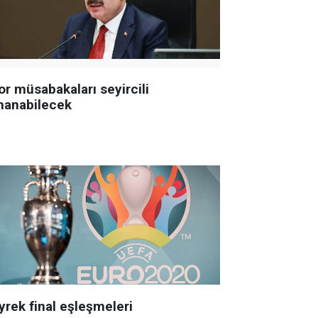
or müsabakaları seyircili
nanabilecek
yrek final eşleşmeleri