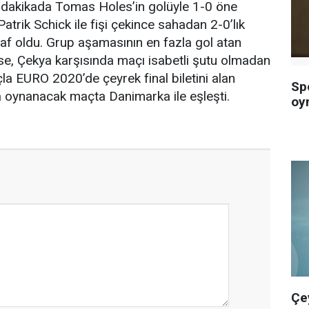
. dakikada Tomas Holes’in golüyle 1-0 öne
trik Schick ile fişi çekince sahadan 2-0’lık
araf oldu. Grup aşamasının en fazla gol atan
ise, Çekya karşısında maçı isabetli şutu olmadan
a EURO 2020’de çeyrek final biletini alan
Sp
oynanacak maçta Danimarka ile eşleşti.
oy
Çe