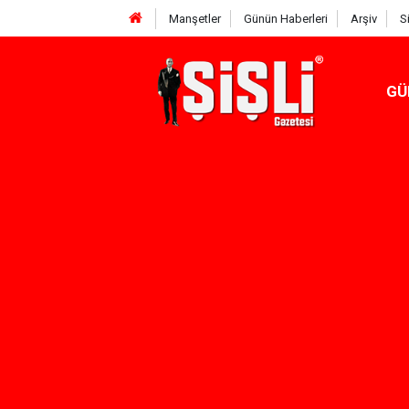
Manşetler
Günün Haberleri
Arşiv
S
GÜ