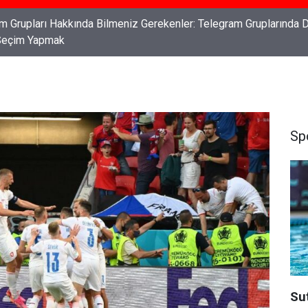
ları: Haklarınızı Bilmek ve Koruma Altına Almak
Sp
Su