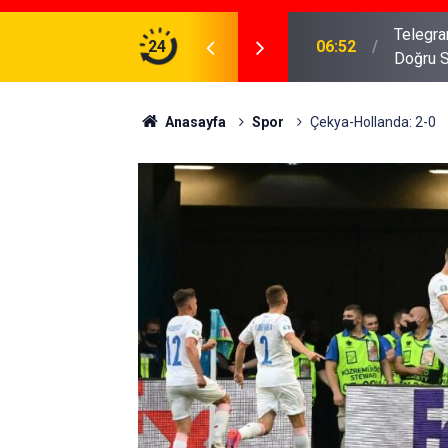
meniz Gerekenler: Telegram Gruplarında Daha
24
04:43
İş Dava
Anasayfa
Spor
Çekya-Hollanda: 2-0