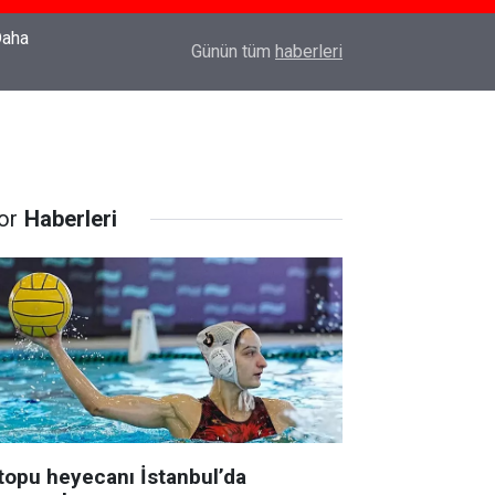
22:37
Özlem Drahyalı Kimdir, Nereli ve Kaç Yaşındadır
Günün tüm
haberleri
or
Haberleri
topu heyecanı İstanbul’da