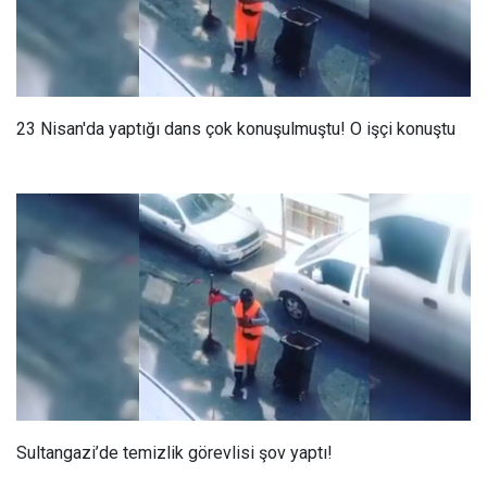
23 Nisan'da yaptığı dans çok konuşulmuştu! O işçi konuştu
Sultangazi’de temizlik görevlisi şov yaptı!