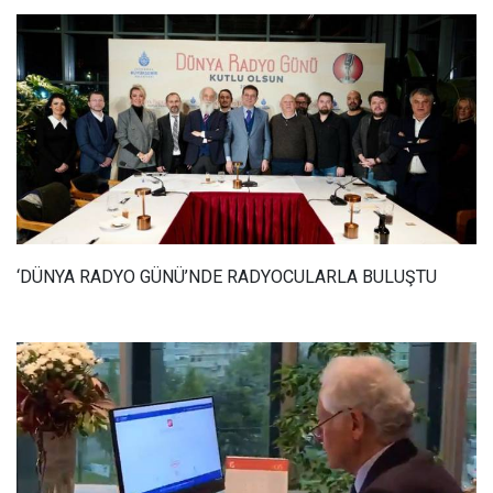
‘DÜNYA RADYO GÜNÜ’NDE RADYOCULARLA BULUŞTU