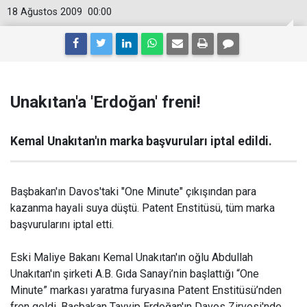
18 Ağustos 2009
00:00
Unakıtan'a 'Erdoğan' freni!
Kemal Unakıtan'ın marka başvuruları iptal edildi.
Başbakan'ın Davos'taki "One Minute" çıkışından para
kazanma hayali suya düştü. Patent Enstitüsü, tüm marka
başvurularını iptal etti.
Eski Maliye Bakanı Kemal Unakıtan'ın oğlu Abdullah
Unakıtan'ın şirketi A.B. Gıda Sanayi’nin başlattığı “One
Minute” markası yaratma furyasına Patent Enstitüsü’nden
fren geldi. Başbakan Tayyip Erdoğan'ın Davos Zirvesi'nde