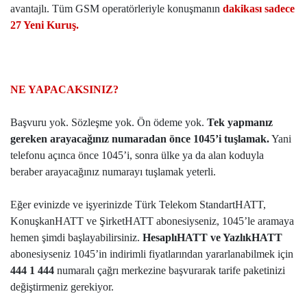
avantajlı. Tüm GSM operatörleriyle konuşmanın
dakikası sadece
27 Yeni Kuruş.
NE YAPACAKSINIZ?
Başvuru yok. Sözleşme yok. Ön ödeme yok.
Tek yapmanız
gereken arayacağınız numaradan önce 1045’i tuşlamak.
Yani
telefonu açınca önce 1045’i, sonra ülke ya da alan koduyla
beraber arayacağınız numarayı tuşlamak yeterli.
Eğer evinizde ve işyerinizde Türk Telekom StandartHATT,
KonuşkanHATT ve ŞirketHATT abonesiyseniz, 1045’le aramaya
hemen şimdi başlayabilirsiniz.
HesaplıHATT ve YazlıkHATT
abonesiyseniz 1045’in indirimli fiyatlarından yararlanabilmek için
444 1 444
numaralı çağrı merkezine başvurarak tarife paketinizi
değiştirmeniz gerekiyor.