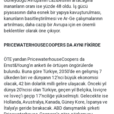
Güneydoğu Avrupa’nın cazibesinin artacağına
inananların oranı ise yüzde 48 oldu. İş gücü
piyasasının daha esnek bir yapıya kavuşturulması,
kanunların basitleştirilmesi ve Ar-Ge çalışmalarının
artırılması, daha cazip bir Avrupa için en önemli
beklentiler olarak öne çıkıyor.
PRICEWATERHOUSECOOPERS DA AYNI FİKİRDE
ÖTE yandan PricewaterhouseCoopers da
Ernst&Young’ın anketi ile örtüşen öngörülerde
bulundu. Buna göre Türkiye, 2050’de en gelişmiş 7
ülkeden biri ve dünyanın 12’nci büyük ekonomisi
olacak, 42 bin dolarlık milli gelire ulaşacak. Önceki yıl
dünya 20’ncisi olan Türkiye, geçen yıl Belçika, İsviçre
ve İsveç’i geçip 17’nciliğe yükselmişti. Gelecekte ise
Hollanda, Avustralya, Kanada, Güney Kore, İspanya ve
İtalya’yı geride bırakacak. ABD danışmanlık şirketi