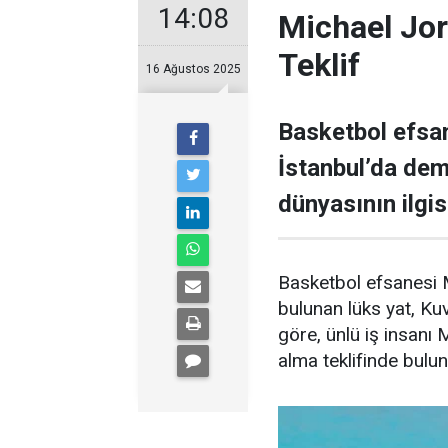
14:08
Michael Jor
Teklif
16 Ağustos 2025
Basketbol efsan
İstanbul’da demi
dünyasının ilgisi
Basketbol efsanesi M
bulunan lüks yat, Kuve
göre, ünlü iş insanı 
alma teklifinde bulu