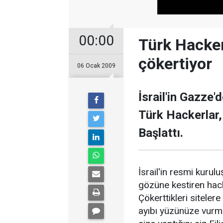
00:00
Türk Hackerl
çökertiyor
06 Ocak 2009
İsrail'in Gazze'
Türk Hackerlar, 
Başlattı.
İsrail'in resmi kuruluş
gözüne kestiren hacke
Çökerttikleri siteler
ayıbı yüzünüze vurma