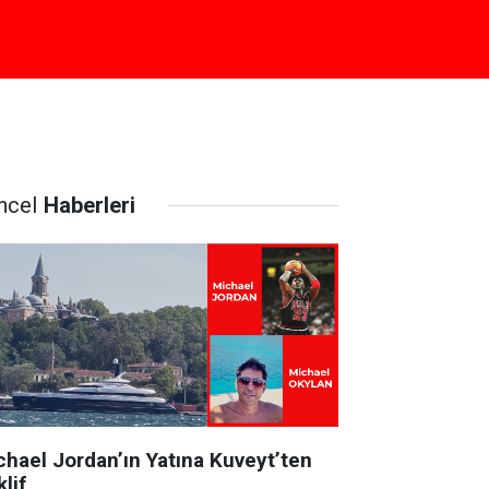
ncel
Haberleri
chael Jordan’ın Yatına Kuveyt’ten
lif