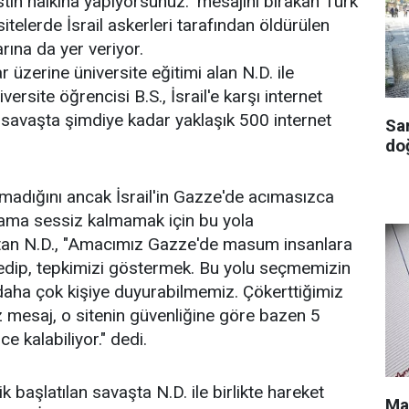
listin halkına yapıyorsunuz." mesajını bırakan Türk
sitelerde İsrail askerleri tarafından öldürülen
arına da yer veriyor.
r üzerine üniversite eğitimi alan N.D. ile
ersite öğrencisi B.S., İsrail'e karşı internet
 savaşta şimdiye kadar yaklaşık 500 internet
Sa
doğ
olmadığını ancak İsrail'in Gazze'de acımasızca
liama sessiz kalmamak için bu yola
atan N.D., "Amacımız Gazze'de masum insanlara
 edip, tepkimizi göstermek. Bu yolu seçmemizin
daha çok kişiye duyurabilmemiz. Çökerttiğimiz
ız mesaj, o sitenin güvenliğine göre bazen 5
e kalabiliyor." dedi.
lik başlatılan savaşta N.D. ile birlikte hareket
Ma