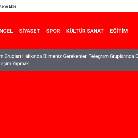
itene Ekle
NCEL
SIYASET
SPOR
KÜLTÜR SANAT
EĞITIM
ları: Haklarınızı Bilmek ve Koruma Altına Almak