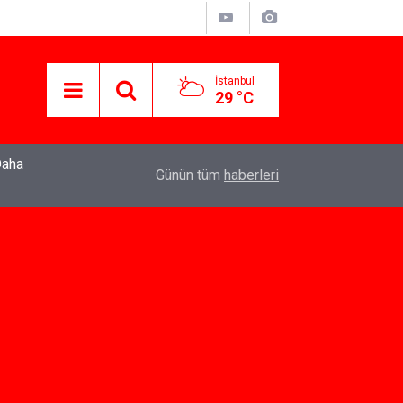
İstanbul
29 °C
22:37
Özlem Drahyalı Kimdir, Nereli ve Kaç Yaşındadır
Günün tüm
haberleri