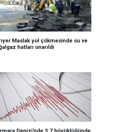
rıyer Maslak yol çökmesinde su ve
algaz hatları onarıldı
rmara Denizi'nde 3.7 büyüklüğünde