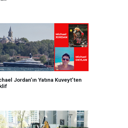
chael Jordan’ın Yatına Kuveyt’ten
lif