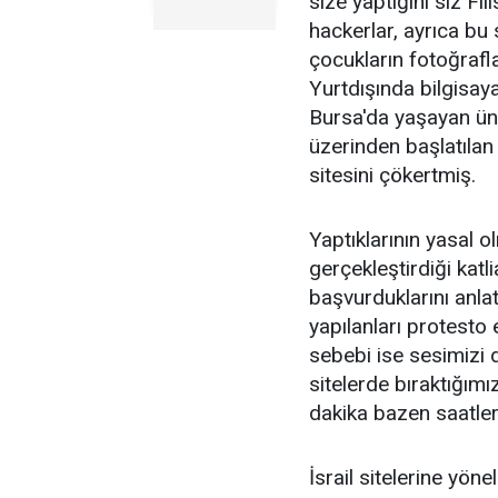
size yaptığını siz Fi
hackerlar, ayrıca bu 
çocukların fotoğrafl
Yurtdışında bilgisaya
Bursa'da yaşayan üniv
üzerinden başlatılan
sitesini çökertmiş.
Yaptıklarının yasal 
gerçekleştirdiği kat
başvurduklarını anl
yapılanları protesto
sebebi ise sesimizi 
sitelerde bıraktığım
dakika bazen saatlerc
İsrail sitelerine yöne