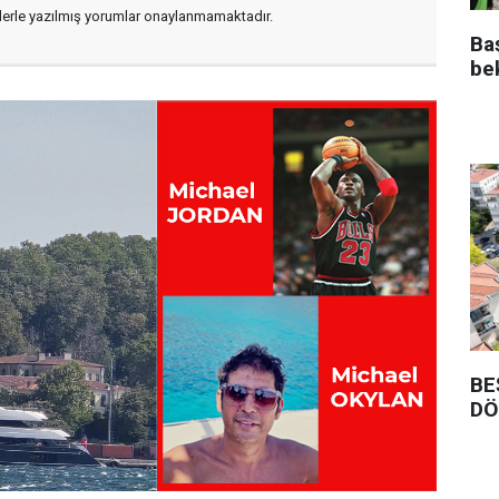
flerle yazılmış yorumlar onaylanmamaktadır.
Ba
be
BE
DÖ