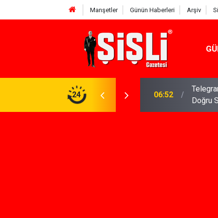
Manşetler
Günün Haberleri
Arşiv
S
GÜ
meniz Gerekenler: Telegram Gruplarında Daha
24
04:43
İş Dava