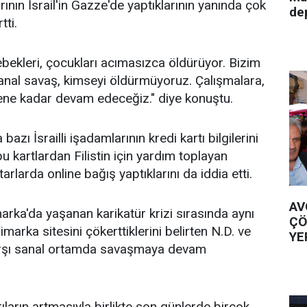
rının İsrail'in Gazze'de yaptıklarının yanında çok
de
tti.
ebekleri, çocukları acımasızca öldürüyor. Bizim
anal savaş, kimseyi öldürmüyoruz. Çalışmalara,
 bitene kadar devam edeceğiz." diye konuştu.
bazı İsrailli işadamlarının kredi kartı bilgilerini
bu kartlardan Filistin için yardım toplayan
arlarda online bağış yaptıklarını da iddia etti.
AV
ka'da yaşanan karikatür krizi sırasında aynı
ÇÖ
arka sitesini çökerttiklerini belirten N.D. ve
YE
 karşı sanal ortamda savaşmaya devam
rıların artmasıyla birlikte son günlerde birçok