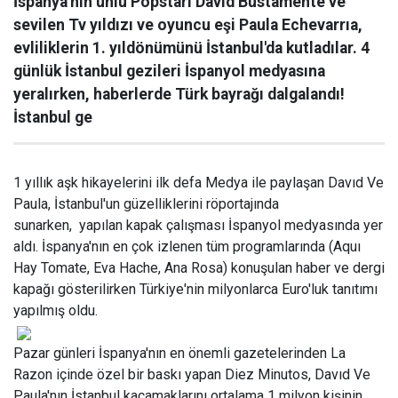
İspanya'nın ünlü Popstarı Davıd Bustamente ve
sevilen Tv yıldızı ve oyuncu eşi Paula Echevarrıa,
evliliklerin 1. yıldönümünü İstanbul'da kutladılar. 4
günlük İstanbul gezileri İspanyol medyasına
yeralırken, haberlerde Türk bayrağı dalgalandı!
İstanbul ge
1 yıllık aşk hikayelerini ilk defa Medya ile paylaşan Davıd Ve
Paula, İstanbul'un güzelliklerini röportajında
sunarken, yapılan kapak çalışması İspanyol medyasında yer
aldı. İspanya'nın en çok izlenen tüm programlarında (Aquı
Hay Tomate, Eva Hache, Ana Rosa) konuşulan haber ve dergi
kapağı gösterilirken Türkiye'nin milyonlarca Euro'luk tanıtımı
yapılmış oldu.
Pazar günleri İspanya'nın en önemli gazetelerinden
La
Razon içinde özel bir baskı yapan Diez Minutos, Davıd Ve
Paula'nın İstanbul kaçamaklarını ortalama 1 milyon kişinin