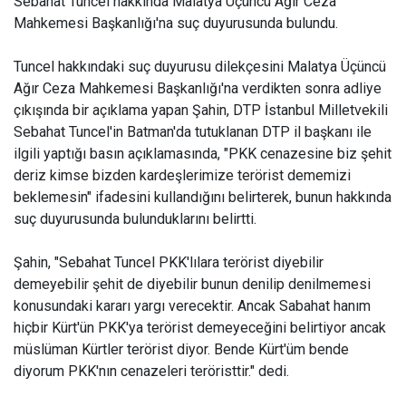
Sebahat Tuncel hakkında Malatya Üçüncü Ağır Ceza
Mahkemesi Başkanlığı'na suç duyurusunda bulundu.
Tuncel hakkındaki suç duyurusu dilekçesini Malatya Üçüncü
Ağır Ceza Mahkemesi Başkanlığı'na verdikten sonra adliye
çıkışında bir açıklama yapan Şahin, DTP İstanbul Milletvekili
Sebahat Tuncel'in Batman'da tutuklanan DTP il başkanı ile
ilgili yaptığı basın açıklamasında, "PKK cenazesine biz şehit
deriz kimse bizden kardeşlerimize terörist dememizi
beklemesin" ifadesini kullandığını belirterek, bunun hakkında
suç duyurusunda bulunduklarını belirtti.
Şahin, "Sebahat Tuncel PKK'lılara terörist diyebilir
demeyebilir şehit de diyebilir bunun denilip denilmemesi
konusundaki kararı yargı verecektir. Ancak Sabahat hanım
hiçbir Kürt'ün PKK'ya terörist demeyeceğini belirtiyor ancak
müslüman Kürtler terörist diyor. Bende Kürt'üm bende
diyorum PKK'nın cenazeleri teröristtir." dedi.