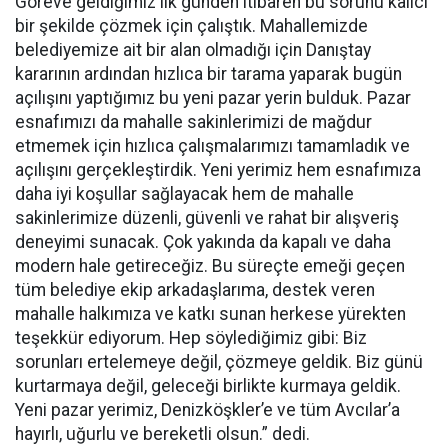
Göreve geldiğimiz ilk günden itibaren bu sorunu kalıcı
bir şekilde çözmek için çalıştık. Mahallemizde
belediyemize ait bir alan olmadığı için Danıştay
kararının ardından hızlıca bir tarama yaparak bugün
açılışını yaptığımız bu yeni pazar yerin bulduk. Pazar
esnafımızı da mahalle sakinlerimizi de mağdur
etmemek için hızlıca çalışmalarımızı tamamladık ve
açılışını gerçekleştirdik. Yeni yerimiz hem esnafımıza
daha iyi koşullar sağlayacak hem de mahalle
sakinlerimize düzenli, güvenli ve rahat bir alışveriş
deneyimi sunacak. Çok yakında da kapalı ve daha
modern hale getireceğiz. Bu süreçte emeği geçen
tüm belediye ekip arkadaşlarıma, destek veren
mahalle halkımıza ve katkı sunan herkese yürekten
teşekkür ediyorum. Hep söylediğimiz gibi: Biz
sorunları ertelemeye değil, çözmeye geldik. Biz günü
kurtarmaya değil, geleceği birlikte kurmaya geldik.
Yeni pazar yerimiz, Denizköşkler’e ve tüm Avcılar’a
hayırlı, uğurlu ve bereketli olsun.” dedi.