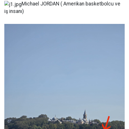
Michael JORDAN ( Amerikan basketbolcu ve
iş insanı)