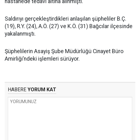
hastanede tedavi altına alınmıştı.
Saldırıyı gerçekleştirdikleri anlaşılan şüpheliler B.Ç.
(19), R.Y. (24), A.Ö. (27) ve K.Ö. (31) Bağcılar ilçesinde
yakalanmıştı.
Şüphelilerin Asayiş Şube Müdürlüğü Cinayet Büro
Amirliği’ndeki işlemleri sürüyor.
HABERE
YORUM KAT