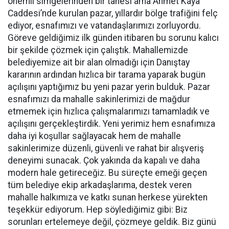
önemli simgelerinden bir tanesi ama Ahmet Kaya
Caddesi’nde kurulan pazar, yıllardır bölge trafiğini felç
ediyor, esnafımızı ve vatandaşlarımızı zorluyordu.
Göreve geldiğimiz ilk günden itibaren bu sorunu kalıcı
bir şekilde çözmek için çalıştık. Mahallemizde
belediyemize ait bir alan olmadığı için Danıştay
kararının ardından hızlıca bir tarama yaparak bugün
açılışını yaptığımız bu yeni pazar yerin bulduk. Pazar
esnafımızı da mahalle sakinlerimizi de mağdur
etmemek için hızlıca çalışmalarımızı tamamladık ve
açılışını gerçekleştirdik. Yeni yerimiz hem esnafımıza
daha iyi koşullar sağlayacak hem de mahalle
sakinlerimize düzenli, güvenli ve rahat bir alışveriş
deneyimi sunacak. Çok yakında da kapalı ve daha
modern hale getireceğiz. Bu süreçte emeği geçen
tüm belediye ekip arkadaşlarıma, destek veren
mahalle halkımıza ve katkı sunan herkese yürekten
teşekkür ediyorum. Hep söylediğimiz gibi: Biz
sorunları ertelemeye değil, çözmeye geldik. Biz günü