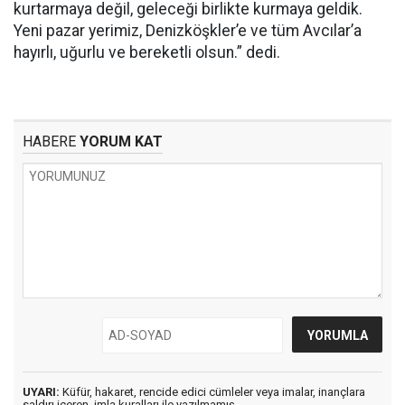
kurtarmaya değil, geleceği birlikte kurmaya geldik.
Yeni pazar yerimiz, Denizköşkler’e ve tüm Avcılar’a
hayırlı, uğurlu ve bereketli olsun.” dedi.
HABERE
YORUM KAT
UYARI:
Küfür, hakaret, rencide edici cümleler veya imalar, inançlara
saldırı içeren, imla kuralları ile yazılmamış,