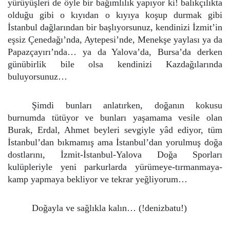
yürüyüşleri de öyle bir bağımlılık yapıyor ki! balıkçılıkta
olduğu gibi o kıyıdan o kıyıya koşup durmak gibi
İstanbul dağlarından bir başlıyorsunuz, kendinizi İzmit’in
eşsiz Çenedağı’nda, Aytepesi’nde, Menekşe yaylası ya da
Papazçayırı’nda… ya da Yalova’da, Bursa’da derken
günübirlik bile olsa kendinizi Kazdağılarında
buluyorsunuz…
Şimdi bunları anlatırken, doğanın kokusu
burnumda tütüyor ve bunları yaşamama vesile olan
Burak, Erdal, Ahmet beyleri sevgiyle yâd ediyor, tüm
İstanbul’dan bıkmamış ama İstanbul’dan yorulmuş doğa
dostlarını, İzmit-İstanbul-Yalova Doğa Sporları
kulüpleriyle yeni parkurlarda yürümeye-tırmanmaya-
kamp yapmaya bekliyor ve tekrar yeğliyorum…
Doğayla ve sağlıkla kalın… (!denizbatu!)