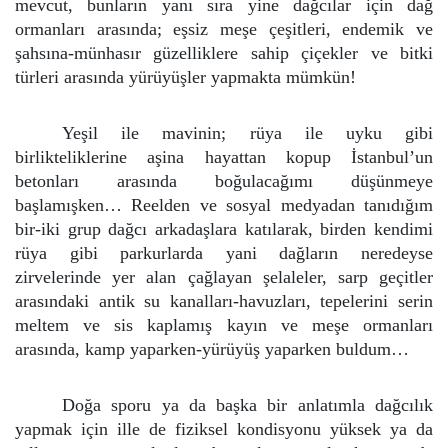
mevcut, bunların yanı sıra yine dağcılar için dağ
ormanları arasında; eşsiz meşe çeşitleri, endemik ve
şahsına-münhasır güzelliklere sahip çiçekler ve bitki
türleri arasında yürüyüşler yapmakta mümkün!
Yeşil ile mavinin; rüya ile uyku gibi
birlikteliklerine aşina hayattan kopup İstanbul’un
betonları arasında boğulacağımı düşünmeye
başlamışken… Reelden ve sosyal medyadan tanıdığım
bir-iki grup dağcı arkadaşlara katılarak, birden kendimi
rüya gibi parkurlarda yani dağların neredeyse
zirvelerinde yer alan çağlayan şelaleler, sarp geçitler
arasındaki antik su kanalları-havuzları, tepelerini serin
meltem ve sis kaplamış kayın ve meşe ormanları
arasında, kamp yaparken-yürüyüş yaparken buldum…
Doğa sporu ya da başka bir anlatımla dağcılık
yapmak için ille de fiziksel kondisyonu yüksek ya da