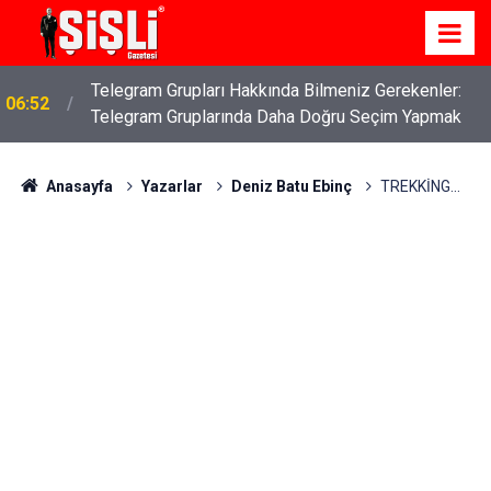
İş Davaları: Haklarınızı Bilmek ve Koruma Altına
04:43
Almak
Anasayfa
Yazarlar
Deniz Batu Ebinç
TREKKİNG...