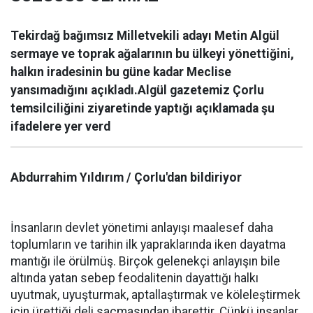
Tekirdağ bağımsız Milletvekili adayı Metin Algül
sermaye ve toprak ağalarının bu ülkeyi yönettiğini,
halkın iradesinin bu güne kadar Meclise
yansımadığını açıkladı.Algül gazetemiz Çorlu
temsilciliğini ziyaretinde yaptığı açıklamada şu
ifadelere yer verd
Abdurrahim Yıldırım / Çorlu'dan bildiriyor
İnsanların devlet yönetimi anlayışı maalesef daha
toplumların ve tarihin ilk yapraklarında iken dayatma
mantığı ile örülmüş. Birçok gelenekçi anlayışın bile
altında yatan sebep feodalitenin dayattığı halkı
uyutmak, uyuşturmak, aptallaştırmak ve köleleştirmek
için ürettiği deli saçmasından ibarettir. Çünkü insanlar