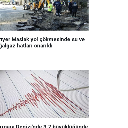
rıyer Maslak yol çökmesinde su ve
algaz hatları onarıldı
rmara Denizi'nde 3.7 büyüklüğünde