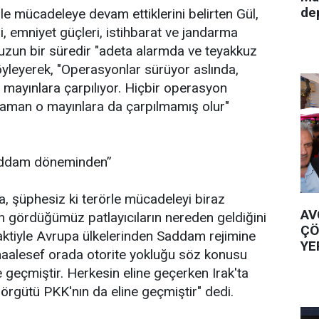
de
örle mücadeleye devam ettiklerini belirten Gül,
ri, emniyet güçleri, istihbarat ve jandarma
n uzun bir süredir "adeta alarmda ve teyakkuz
yleyerek, "Operasyonlar sürüyor aslında,
e mayınlara çarpılıyor. Hiçbir operasyon
zaman o mayınlara da çarpılmamış olur"
Saddam döneminden”
şa, şüphesiz ki terörle mücadeleyi biraz
AV
ün gördüğümüz patlayıcıların nereden geldiğini
ÇÖ
 Vaktiyle Avrupa ülkelerinden Saddam rejimine
YE
, maalesef orada otorite yokluğu söz konusu
e geçmiştir. Herkesin eline geçerken Irak'ta
 örgütü PKK'nın da eline geçmiştir" dedi.