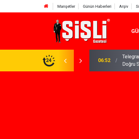
Manşetler
Günün Haberleri
Arşiv
S
GÜ
meniz Gerekenler: Telegram Gruplarında Daha
24
04:43
İş Dava