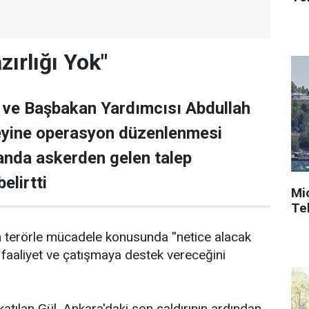
zırlığı Yok"
ı ve Başbakan Yardımcısı Abdullah
zeyine operasyon düzenlenmesi
anda askerden gelen talep
elirtti
Mi
Tek
erörle mücadele konusunda ''netice alacak
 faaliyet ve çatışmaya destek vereceğini
atılan Gül, Ankara'daki son saldırının ardından