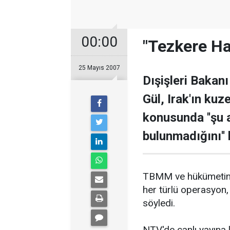
00:00
"Tezkere Ha
25 Mayıs 2007
Dışişleri Bakan
Gül, Irak'ın ku
konusunda ''şu 
bulunmadığını'' b
TBMM ve hükümetin t
her türlü operasyon,
söyledi.
NTV'de canlı yayına k