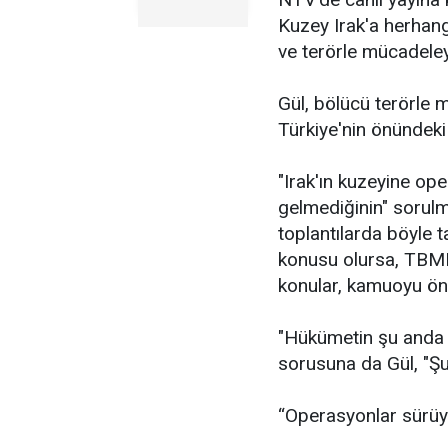
Kuzey Irak'a herhan
ve terörle mücadeleye
Gül, bölücü terörle m
Türkiye'nin önündeki
"Irak'ın kuzeyine op
gelmediğinin" sorulm
toplantılarda böyle t
konusu olursa, TBMM
konular, kamuoyu ön
"Hükümetin şu anda b
sorusuna da Gül, "Şu 
“Operasyonlar sürüy