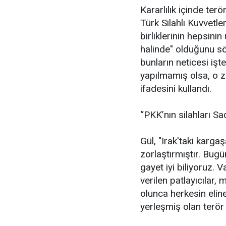
Kararlılık içinde ter
Türk Silahlı Kuvvetle
birliklerinin hepsini
halinde" olduğunu sö
bunların neticesi işt
yapılmamış olsa, o 
ifadesini kullandı.
“PKK’nın silahları 
Gül, "Irak'taki karga
zorlaştırmıştır. Bug
gayet iyi biliyoruz.
verilen patlayıcılar
olunca herkesin elin
yerleşmiş olan terör