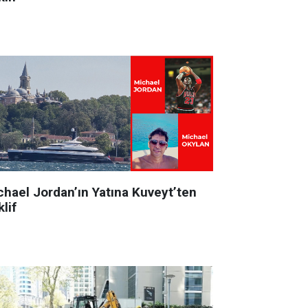
chael Jordan’ın Yatına Kuveyt’ten
lif