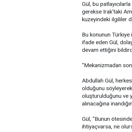
Gül, bu patlayıcılarla
gerekse Irak'taki Ameri
kuzeyindeki ilgililer d
Bu konunun Türkiye i
ifade eden Gül, dola
devam ettiğini bildird
“Mekanizmadan sonu
Abdullah Gül, herkesi
olduğunu söyleyerek
oluşturulduğunu ve 
alınacağına inandığın
Gül, “Bunun ötesind
ihtiyaçvarsa, ne ol