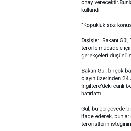
onay verecektir.Bunla
kullandı.
"Kopukluk söz konus
Dışişleri Bakanı Gül,
terörle mücadele için
gerekçeleri düşünülm
Bakan Gül, birçok baş
olayın üzerinden 24 
İngiltere'deki canlı 
hatırlattı.
Gül, bu çerçevede b
ifade ederek, bunla
teröristlerin isteğin