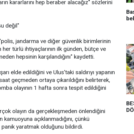
rın kararlarını hep beraber alacağız" sözlerini
Ba
be
u değil"
 "polis, jandarma ve diğer güvenlik birimlerinin
 her türlü ihtiyaçlarının ilk günden, bütçe ve
eden hepsinin karşılandığını" kaydetti.
arı elde edildiğini ve Ulus'taki saldırıyı yapanın
saat geçmeden ortaya çıkarıldığını belirterek,
bomba olayının 1 hafta sonra tespit edildiğini
BE
DÖ
irçok olayın da gerçekleşmeden önlendiğini
rın kamuoyuna açıklanmadığını, çünkü
in panik yaratmak olduğunu bildirdi.