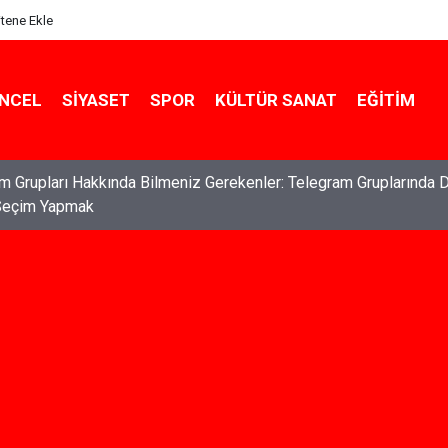
itene Ekle
NCEL
SIYASET
SPOR
KÜLTÜR SANAT
EĞITIM
ları: Haklarınızı Bilmek ve Koruma Altına Almak