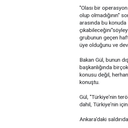
"Olası bir operasyo
olup olmadığının" so
arasında bu konuda g
çıkabileceğini"söyle
grubunun geçen hafta 
üye olduğunu ve devam
Bakan Gül, bunun d
başkanlığında birçok
konusu değil, herhang
konuştu.
Gül, "Türkiye'nin ter
dahil, Türkiye'nin içi
Ankara'daki saldırı