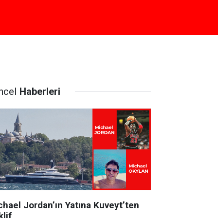
ncel
Haberleri
chael Jordan’ın Yatına Kuveyt’ten
lif