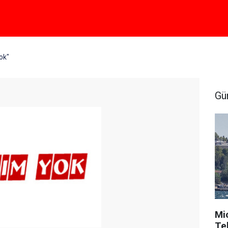
ok"
Gü
Mi
Tek