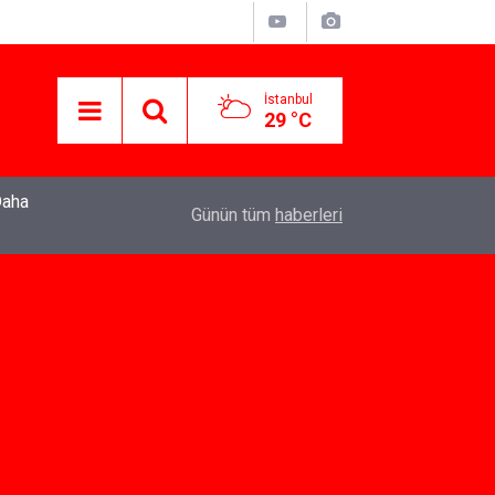
İstanbul
29 °C
22:37
Özlem Drahyalı Kimdir, Nereli ve Kaç Yaşındadır
Günün tüm
haberleri