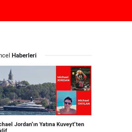
ncel
Haberleri
chael Jordan’ın Yatına Kuveyt’ten
lif