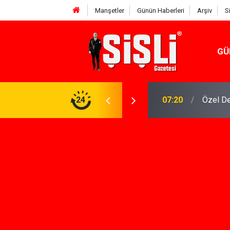
Manşetler
Günün Haberleri
Arşiv
S
GÜ
n Keşfi İçin İhtiyacınız Olan Çözüm
24
07:15
İskele'