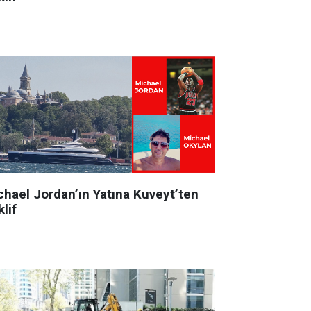
chael Jordan’ın Yatına Kuveyt’ten
lif