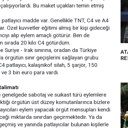
çalışıyorlardı. Bu maket uçakları temin etmiş
patlayıcı madde var. Genellikle TNT, C4 ve A4
lar. Özel kuvvetler eğitimi almış bir kişi gideceği
ıcıyı alıp eylem amaçlı götürür. Ben de
m sırada 20 kilo C4 götürdüm.
uriye - Irak sınırına, oradan da Türkiye
AT
da örgütün sınır geçişlerini sağlayan grubu
RE
4 patlayıcı, kalaşnikof silah, 5 şarjör, 150
ve 3 bin euro para vardı.
talimatı
e genelgede sabotaj ve suikast türü eylemlere
rektiği örgütün üst düzey komutanlarınca bizlere
ayıcıları eylem yapacak örgüt mensupları kendi
eceği miktarda sınırdan geçirmektedir. Ya da
eçmiş ve yanında patlayıcılar bulunan kişilerle