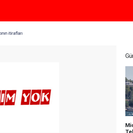
ın itirafları
Gü
Mi
Tek