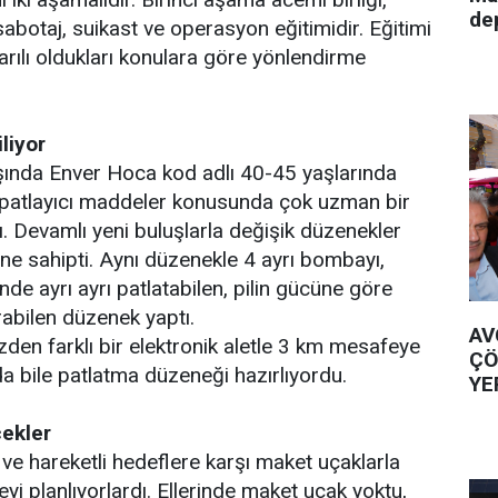
de
sabotaj, suikast ve operasyon eğitimidir. Eğitimi
ılı oldukları konulara göre yönlendirme
liyor
şında Enver Hoca kod adlı 40-45 yaşlarında
i patlayıcı maddeler konusunda çok uzman bir
 Devamlı yeni buluşlarla değişik düzenekler
ne sahipti. Aynı düzenekle 4 ayrı bombayı,
nde ayrı ayrı patlatabilen, pilin gücüne göre
rabilen düzenek yaptı.
AV
izden farklı bir elektronik aletle 3 km mesafeye
ÇÖ
a bile patlatma düzeneği hazırlıyordu.
YE
ekler
 ve hareketli hedeflere karşı maket uçaklarla
yi planlıyorlardı. Ellerinde maket uçak yoktu,