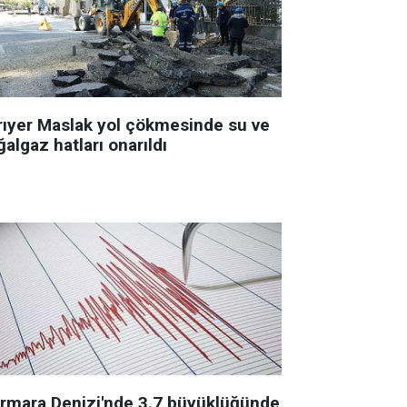
rıyer Maslak yol çökmesinde su ve
algaz hatları onarıldı
rmara Denizi'nde 3.7 büyüklüğünde