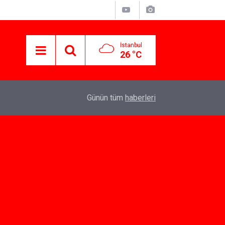
İstanbul
26 °C
07:10
Yeni İlişkiler İçin Dating App Seçenekleri
Günün tüm
haberleri