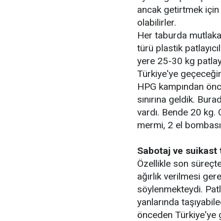
ancak getirtmek için 
olabilirler.
Her taburda mutlaka 
türü plastik patlayıcı
yere 25-30 kg patlay
Türkiye'ye geçeceği
HPG kampından önce S
sınırına geldik. Bura
vardı. Bende 20 kg. C
mermi, 2 el bombası 
Sabotaj ve suikast 
Özellikle son süreçt
ağırlık verilmesi ge
söylenmekteydi. Patl
yanlarında taşıyabil
önceden Türkiye'ye g