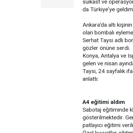
suikast ve operasyon
da Türkiye'ye geldim.
Ankara'da altı kişin
olan bombalı eyleme 
Serhat Taysi adlı bomb
gözler önüne serdi.
Konya, Antalya ve I
gelen ve nisan ayınd
Taysi, 24 sayfalık i
anlattı:
A4 eğitimi aldım
Sabotaj eğitiminde kl
gösterilmektedir. Ge
patlayıcı eğitimi veril
Özel kuvvetler eğitim