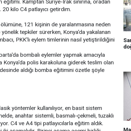
 eğitimi. Kamptan Suriye-Irak sınırına, oradan
 20 kilo C4 patlayıcı getirdim.
in ölümüne, 121 kişinin de yaralanmasına neden
yönelik tepkiler sürerken, Konya'da yakalanan
acı, PKK'lı eylem timlerinin nasıl yetiştirildiğini
Sa
doğ
sparta'da bombalı eylemler yapmak amacıyla
a Konya'da polis karakoluna giderek teslim olan
fadesinde aldığı bomba eğitimini özetle şöyle
asik yöntemler kullanılıyor, en basit sistem
nelde, anahtar sistemli, basmalı-çekmeli, tuzaklı
iyor. C4 ve A4 tipi patlayıcılarla eğitim aldık.
Ma
i iki aşamalıdır. Birinci aşama acemi birliği,