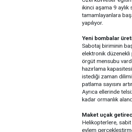
ikinci aşama 9 aylık 
tamamlayanlara başar
yapılıyor.
Yeni bombalar üreti
Sabotaj biriminin ba
elektronik düzenekl
örgüt mensubu vardı.
hazırlama kapasitesi
istediği zaman dilimi
patlama sayısını artı
Ayrıca ellerinde tels
kadar ormanlık aland
Maket uçak getirec
Helikopterlere, sabit
eylem gerçekleştirme