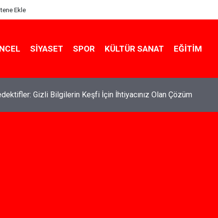
itene Ekle
NCEL
SIYASET
SPOR
KÜLTÜR SANAT
EĞITIM
de Kiralık Daire Seçenekleriyle Konforlu Bir Yaşam