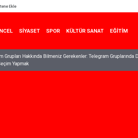
itene Ekle
NCEL
SIYASET
SPOR
KÜLTÜR SANAT
EĞITIM
ları: Haklarınızı Bilmek ve Koruma Altına Almak