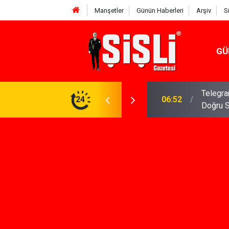
Manşetler
Günün Haberleri
Arşiv
S
GÜ
meniz Gerekenler: Telegram Gruplarında Daha
24
04:43
İş Dava