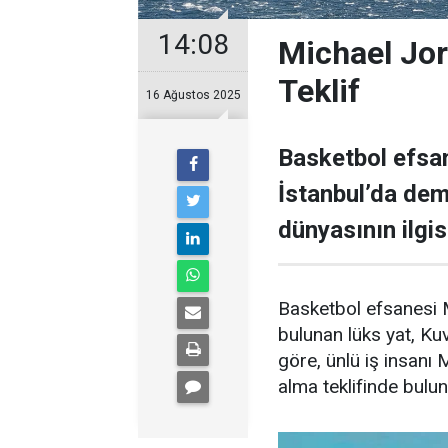
14:08
Michael Jor
Teklif
16 Ağustos 2025
Basketbol efsan
İstanbul’da demi
dünyasının ilgisi
Basketbol efsanesi M
bulunan lüks yat, Kuve
göre, ünlü iş insanı 
alma teklifinde bulu