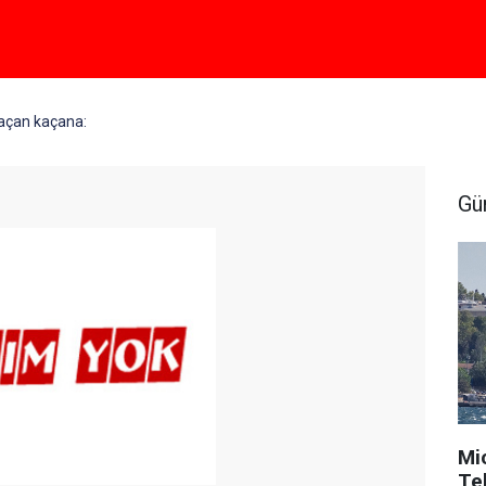
açan kaçana:
Gü
Mi
Tek