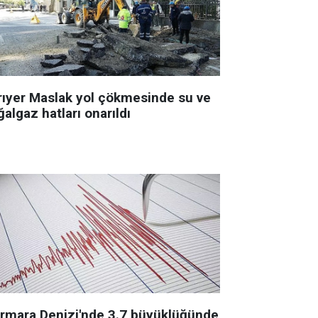
rıyer Maslak yol çökmesinde su ve
algaz hatları onarıldı
rmara Denizi'nde 3.7 büyüklüğünde