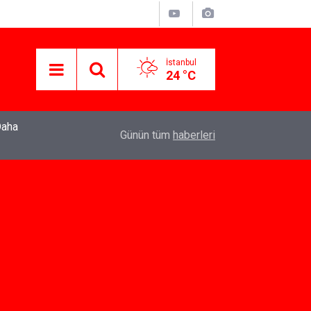
İstanbul
24 °C
22:37
Özlem Drahyalı Kimdir, Nereli ve Kaç Yaşındadır
Günün tüm
haberleri