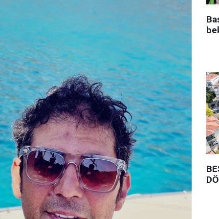
Ba
be
BE
DÖ