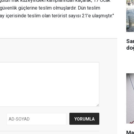
gütün Irak kuzeyindeki kamplarından kaçarak, 17 Ocak
 güvenlik güçlerine teslim olmuşlardır. Dün teslim
r ay içerisinde teslim olan terörist sayısı 21'e ulaşmıştır."
Sa
doğ
Ma