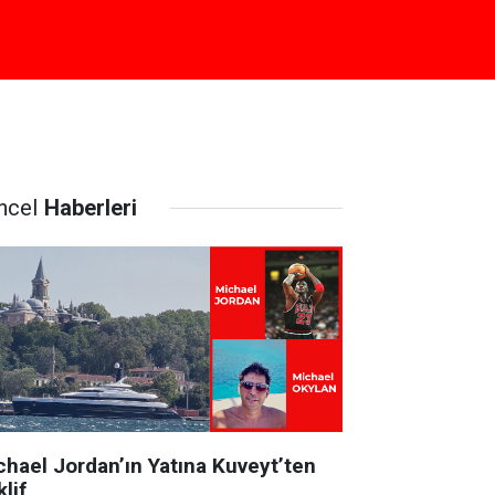
ncel
Haberleri
chael Jordan’ın Yatına Kuveyt’ten
lif