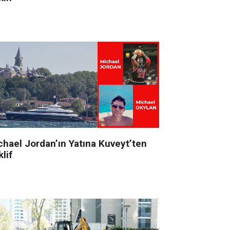
chael Jordan’ın Yatına Kuveyt’ten
lif