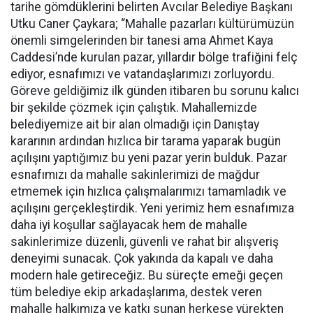
tarihe gömdüklerini belirten Avcılar Belediye Başkanı
Utku Caner Çaykara; “Mahalle pazarları kültürümüzün
önemli simgelerinden bir tanesi ama Ahmet Kaya
Caddesi’nde kurulan pazar, yıllardır bölge trafiğini felç
ediyor, esnafımızı ve vatandaşlarımızı zorluyordu.
Göreve geldiğimiz ilk günden itibaren bu sorunu kalıcı
bir şekilde çözmek için çalıştık. Mahallemizde
belediyemize ait bir alan olmadığı için Danıştay
kararının ardından hızlıca bir tarama yaparak bugün
açılışını yaptığımız bu yeni pazar yerin bulduk. Pazar
esnafımızı da mahalle sakinlerimizi de mağdur
etmemek için hızlıca çalışmalarımızı tamamladık ve
açılışını gerçekleştirdik. Yeni yerimiz hem esnafımıza
daha iyi koşullar sağlayacak hem de mahalle
sakinlerimize düzenli, güvenli ve rahat bir alışveriş
deneyimi sunacak. Çok yakında da kapalı ve daha
modern hale getireceğiz. Bu süreçte emeği geçen
tüm belediye ekip arkadaşlarıma, destek veren
mahalle halkımıza ve katkı sunan herkese yürekten