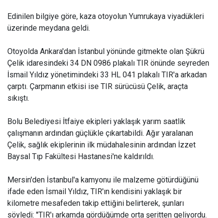
Edinilen bilgiye göre, kaza otoyolun Yumrukaya viyadükleri
üzerinde meydana geldi.
Otoyolda Ankara'dan İstanbul yönünde gitmekte olan Şükrü
Çelik idaresindeki 34 DN 0986 plakalı TIR önünde seyreden
İsmail Yıldız yönetimindeki 33 HL 041 plakalı TIR'a arkadan
çarptı. Çarpmanın etkisi ise TIR sürücüsü Çelik, araçta
sıkıştı.
Bolu Belediyesi İtfaiye ekipleri yaklaşık yarım saatlik
çalışmanın ardından güçlükle çıkartabildi. Ağır yaralanan
Çelik, sağlık ekiplerinin ilk müdahalesinin ardından İzzet
Baysal Tıp Fakültesi Hastanesi'ne kaldırıldı.
Mersin'den İstanbul'a kamyonu ile malzeme götürdüğünü
ifade eden İsmail Yıldız, TIR'ın kendisini yaklaşık bir
kilometre mesafeden takip ettiğini belirterek, şunları
söyledi: ''TIR'ı arkamda gördüğümde orta şeritten geliyordu.