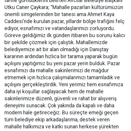
tarihe gömdüklerini belirten Avcılar Belediye Başkanı
Utku Caner Çaykara; “Mahalle pazarları kültürümüzün
önemli simgelerinden bir tanesi ama Ahmet Kaya
Caddesi’nde kurulan pazar, yıllardır bölge trafiğini felç
ediyor, esnafımızı ve vatandaşlarımızı zorluyordu.
Göreve geldiğimiz ilk günden itibaren bu sorunu kalıcı
bir şekilde çözmek için çalıştık. Mahallemizde
belediyemize ait bir alan olmadığı için Danıştay
kararının ardından hızlıca bir tarama yaparak bugün
açılışını yaptığımız bu yeni pazar yerin bulduk. Pazar
esnafımızı da mahalle sakinlerimizi de mağdur
etmemek için hızlıca çalışmalarımızı tamamladık ve
açılışını gerçekleştirdik. Yeni yerimiz hem esnafımıza
daha iyi koşullar sağlayacak hem de mahalle
sakinlerimize düzenli, güvenli ve rahat bir alışveriş
deneyimi sunacak. Çok yakında da kapalı ve daha
modern hale getireceğiz. Bu süreçte emeği geçen
tüm belediye ekip arkadaşlarıma, destek veren
mahalle halkımıza ve katkı sunan herkese yürekten