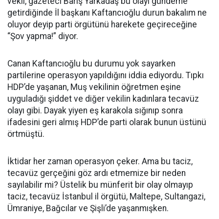
vekil, gazeteci Barış Yarkadaş bu olayı gündeme
getirdiğinde İl başkanı Kaftancıoğlu durun bakalım ne
oluyor deyip parti örgütünü harekete geçireceğine
“Şov yapma!” diyor.
Canan Kaftancıoğlu bu durumu yok sayarken
partilerine operasyon yapıldığını iddia ediyordu. Tıpkı
HDP’de yaşanan, Muş vekilinin öğretmen eşine
uyguladığı şiddet ve diğer vekilin kadınlara tecavüz
olayı gibi. Dayak yiyen eş karakola sığınıp sonra
ifadesini geri almış HDP’de parti olarak bunun üstünü
örtmüştü.
İktidar her zaman operasyon çeker. Ama bu taciz,
tecavüz gerçeğini göz ardı etmemize bir neden
sayılabilir mi? Üstelik bu münferit bir olay olmayıp
taciz, tecavüz İstanbul il örgütü, Maltepe, Sultangazi,
Ümraniye, Bağcılar ve Şişli’de yaşanmışken.