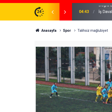
meniz Gerekenler: Telegram Gruplarında Daha
24
04:43
İş Dava
Anasayfa
Spor
Talihsiz mağlubiyet