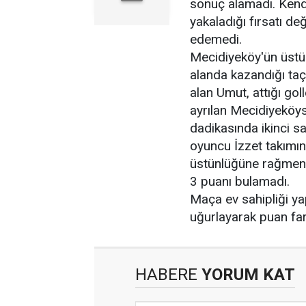
sonuç alamadı. Kend
yakaladığı fırsatı de
edemedi.
Mecidiyeköy'ün üstüs
alanda kazandığı taç 
alan Umut, attığı gol
ayrılan Mecidiyeköysp
dadikasında ikinci sa
oyuncu İzzet takımın
üstünlüğüne rağmen 
3 puanı bulamadı.
Maça ev sahipliği y
uğurlayarak puan far
HABERE
YORUM KAT