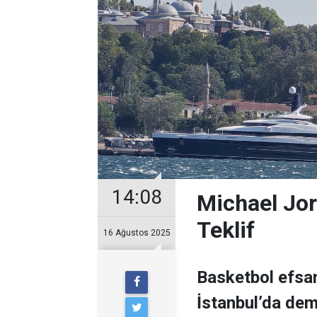
14:08
Michael Jor
Teklif
16 Ağustos 2025
Basketbol efsan
İstanbul’da demi