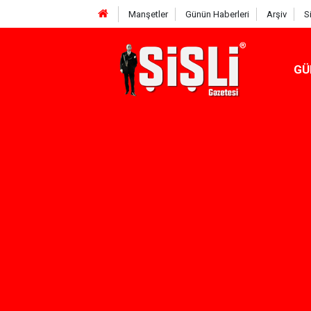
Manşetler
Günün Haberleri
Arşiv
S
GÜ