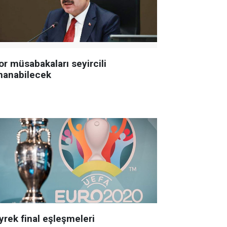
or müsabakaları seyircili
nanabilecek
yrek final eşleşmeleri