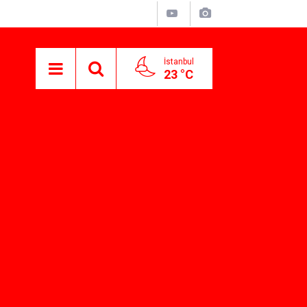
İstanbul
23 °C