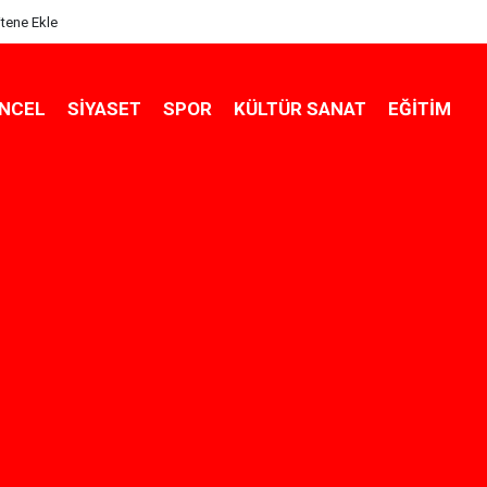
itene Ekle
NCEL
SIYASET
SPOR
KÜLTÜR SANAT
EĞITIM