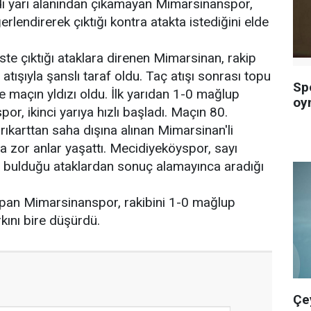
i yarı alanından çıkamayan Mimarsinanspor,
ğerlendirerek çıktığı kontra atakta istediğini elde
te çıktığı ataklara direnen Mimarsinan, rakip
atışıyla şanslı taraf oldu. Taç atışı sonrası topu
Sp
le maçın yldızı oldu. İlk yarıdan 1-0 mağlup
oy
or, ikinci yarıya hızlı başladı. Maçın 80.
rıkarttan saha dışına alınan Mimarsinan'li
a zor anlar yaşattı. Mecidiyeköyspor, sayı
bulduğu ataklardan sonuç alamayınca aradığı
apan Mimarsinanspor, rakibini 1-0 mağlup
kını bire düşürdü.
Çe