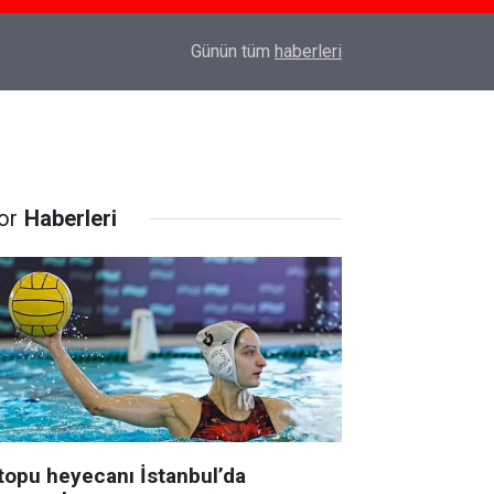
22:37
Özlem Drahyalı Kimdir, Nereli ve Kaç Yaşındadır
Günün tüm
haberleri
or
Haberleri
topu heyecanı İstanbul’da