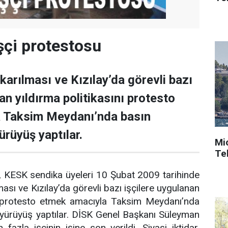
şçi protestosu
çıkarılması ve Kızılay’da görevli bazı
an yıldırma politikasını protesto
 Taksim Meydanı’nda basın
ürüyüş yaptılar.
Mi
Tek
 KESK sendika üyeleri 10 Şubat 2009 tarihinde
lması ve Kızılay’da görevli bazı işçilere uygulanan
nı protesto etmek amacıyla Taksim Meydanı’nda
 yürüyüş yaptılar. DİSK Genel Başkanı Süleyman
fazla işçinin işine son verildi. Siyasi iktidar,