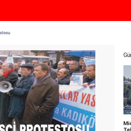
estosu
Gü
Mi
Tek