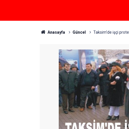
Anasayfa
Güncel
Taksim’de işçi prot