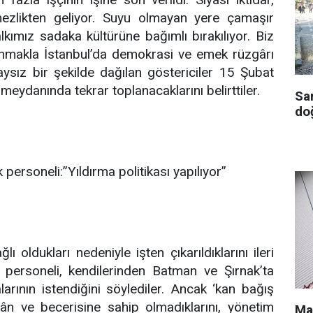
mezlikten geliyor. Suyu olmayan yere çamaşır
lkımız sadaka kültürüne bağımlı bırakılıyor. Biz
nmakla İstanbul’da demokrasi ve emek rüzgârı
laysız bir şekilde dağılan göstericiler 15 Şubat
eydanında tekrar toplanacaklarını belirttiler.
Sa
doğ
k personeli:”Yıldırma politikası yapılıyor”
ı oldukları nedeniyle işten çıkarıldıklarını ileri
k personeli, kendilerinden Batman ve Şırnak’ta
arının istendiğini söylediler. Ancak ‘kan bağış
n ve becerisine sahip olmadıklarını, yönetim
Ma