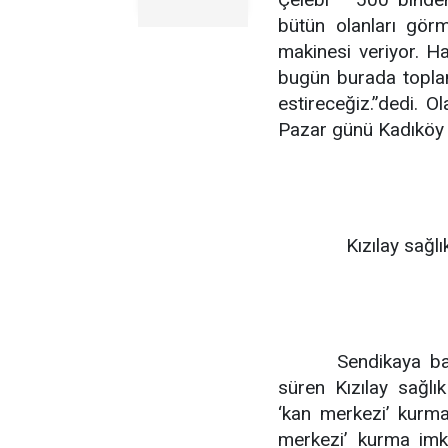
bütün olanları gör
makinesi veriyor. Ha
bugün burada topla
estireceğiz.”dedi. O
Pazar günü Kadıköy m
Kızılay sağlı
Sendikaya bağl
süren Kızılay sağlı
‘kan merkezi’ kurmal
merkezi’ kurma imkâ