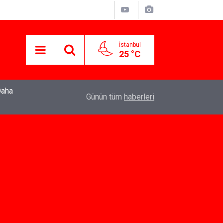
İstanbul
25 °C
22:37
Özlem Drahyalı Kimdir, Nereli ve Kaç Yaşındadır
Günün tüm
haberleri