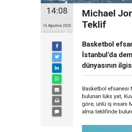
14:08
Michael Jor
Teklif
16 Ağustos 2025
Basketbol efsan
İstanbul’da demi
dünyasının ilgisi
Basketbol efsanesi M
bulunan lüks yat, Kuve
göre, ünlü iş insanı 
alma teklifinde bulu