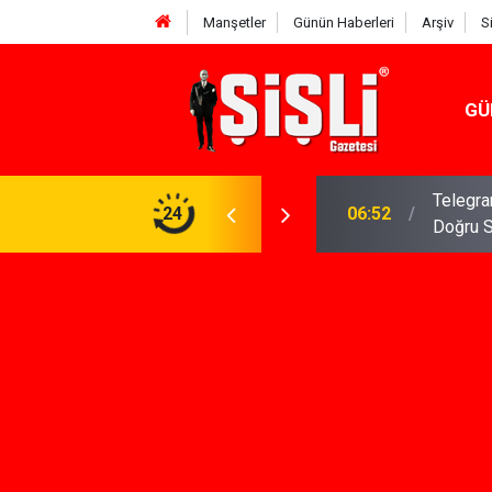
Manşetler
Günün Haberleri
Arşiv
S
GÜ
meniz Gerekenler: Telegram Gruplarında Daha
24
04:43
İş Dava