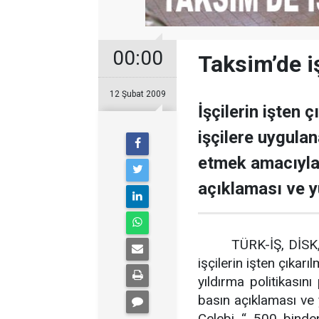
00:00
Taksim’de i
12 Şubat 2009
İşçilerin işten 
işçilere uygulan
etmek amacıyla
açıklaması ve y
TÜRK-İŞ, DİSK,
işçilerin işten çıkarı
yıldırma politikası
basın açıklaması ve
Çelebi “ 500 binden 