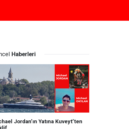
ncel
Haberleri
chael Jordan’ın Yatına Kuveyt’ten
lif