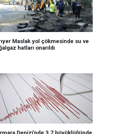
rıyer Maslak yol çökmesinde su ve
algaz hatları onarıldı
rmara Denizi'nde 3.7 büyüklüğünde