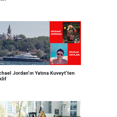
chael Jordan’ın Yatına Kuveyt’ten
lif