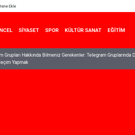
itene Ekle
NCEL
SIYASET
SPOR
KÜLTÜR SANAT
EĞITIM
ları: Haklarınızı Bilmek ve Koruma Altına Almak