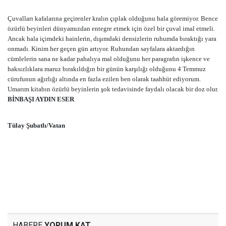
Çuvalları kafalarına geçirenler kralın çıplak olduğunu hala göremiyor. Bence
özürlü beyinleri dünyamızdan entegre etmek için özel bir çuval imal etmeli.
Ancak hala içimdeki hainlerin, dışımdaki densizlerin ruhumda bıraktığı yara
onmadı. Kinim her geçen gün artıyor. Ruhundan sayfalara aktardığın
cümlelerin sana ne kadar pahalıya mal olduğunu her paragrafın işkence ve
haksızlıklara maruz bırakıldığın bir günün karşılığı olduğunu 4 Temmuz
cürufunun ağırlığı altında en fazla ezilen ben olarak taahhüt ediyorum.
Umarım kitabın özürlü beyinlerin şok tedavisinde faydalı olacak bir doz olur.
BİNBAŞI AYDIN ESER
Tülay Şubatlı/Vatan
HABERE
YORUM KAT