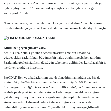
söylediklerini anlattı. Amerikalıların sinirini bozmak için kapıya yaklaşıp
öyle söylüyorlardı. “Ne zaman şarkıya başlasak nöbetçiler çocuk gibi
kaçışıyordu” dedi.
“Bazı adamların çuvallı kafalarına tekme yediler” dedim. “Evet, başlarını
hizada tutmak için yaptılar. Bazı askerlerim buna maruz kaldı” diye konuştu.
TİM KOMUTANI ÖNSÖZ YAZDI
Kinim her geçen gün artıyor...
Seni ilk kez Kerkük yolunda Amerikan askeri aracının kasasında
gözbebekleri şaşkınlıktan büyümüş bir halde etrafını incelerken tanıdım.
Fasılalarla gözlerimiz ilişti, düştüğün cehennem deliğinden kurtulacak bir ip
merdiven aradığıın hissettim.
BAĞDAT. Ben ve arkadaşlarımın uzaylı olmadığını anladığın an. Biz de
senin gibi çirkef bir Bizans oyununa kurban edilmiştik. 2003'den beri
üzerine gordion düğümü kadar sağlam bir kilit vurduğum 4 Temmuz acısını
seninle paylaşarak temelinden çatısına kadar megalomanlık hastalığına
yakalanmış bir toplumun sapkın egolarını diğer toplumlar üzerinde test
etmesine seyirci kalmamak adına kaleme aldığın kitabına katkıda
bulunabildiysem ne mutlu bana. O çuvallar bizim başımıza geçirilmedi.