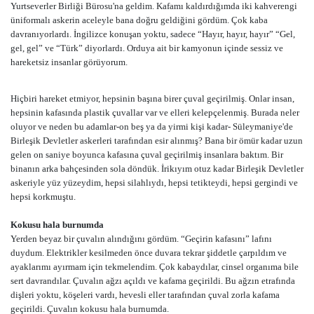
Yurtseverler Birliği Bürosu'na geldim. Kafamı kaldırdığımda iki kahverengi
üniformalı askerin aceleyle bana doğru geldiğini gördüm. Çok kaba
davranıyorlardı. İngilizce konuşan yoktu, sadece “Hayır, hayır, hayır” “Gel,
gel, gel” ve “Türk” diyorlardı. Orduya ait bir kamyonun içinde sessiz ve
hareketsiz insanlar görüyorum.
Hiçbiri hareket etmiyor, hepsinin başına birer çuval geçirilmiş. Onlar insan,
hepsinin kafasında plastik çuvallar var ve elleri kelepçelenmiş. Burada neler
oluyor ve neden bu adamlar-on beş ya da yirmi kişi kadar- Süleymaniye'de
Birleşik Devletler askerleri tarafından esir alınmış? Bana bir ömür kadar uzun
gelen on saniye boyunca kafasına çuval geçirilmiş insanlara baktım. Bir
binanın arka bahçesinden sola döndük. İrikıyım otuz kadar Birleşik Devletler
askeriyle yüz yüzeydim, hepsi silahlıydı, hepsi tetikteydi, hepsi gergindi ve
hepsi korkmuştu.
Kokusu hala burnumda
Yerden beyaz bir çuvalın alındığını gördüm. “Geçirin kafasını” lafını
duydum. Elektrikler kesilmeden önce duvara tekrar şiddetle çarpıldım ve
ayaklarımı ayırmam için tekmelendim. Çok kabaydılar, cinsel organıma bile
sert davrandılar. Çuvalın ağzı açıldı ve kafama geçirildi. Bu ağzın etrafında
dişleri yoktu, köşeleri vardı, hevesli eller tarafından çuval zorla kafama
geçirildi. Çuvalın kokusu hala burnumda.