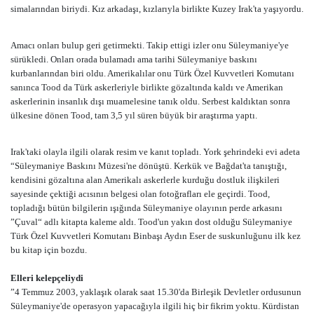
simalarından biriydi. Kız arkadaşı, kızlarıyla birlikte Kuzey Irak'ta yaşıyordu.
Amacı onları bulup geri getirmekti. Takip ettigi izler onu Süleymaniye'ye
sürükledi. Onları orada bulamadı ama tarihi Süleymaniye baskını
kurbanlarından biri oldu. Amerikalılar onu Türk Özel Kuvvetleri Komutanı
sanınca Tood da Türk askerleriyle birlikte gözaltında kaldı ve Amerikan
askerlerinin insanlık dışı muamelesine tanık oldu. Serbest kaldıktan sonra
ülkesine dönen Tood, tam 3,5 yıl süren büyük bir araştırma yaptı.
Irak'taki olayla ilgili olarak resim ve kanıt topladı. York şehrindeki evi adeta
“Süleymaniye Baskını Müzesi'ne dönüştü. Kerkük ve Bağdat'ta tanıştığı,
kendisini gözaltına alan Amerikalı askerlerle kurduğu dostluk ilişkileri
sayesinde çektiği acısının belgesi olan fotoğrafları ele geçirdi. Tood,
topladığı bütün bilgilerin ışığında Süleymaniye olayının perde arkasını
”Çuval“ adlı kitapta kaleme aldı. Tood'un yakın dost olduğu Süleymaniye
Türk Özel Kuvvetleri Komutanı Binbaşı Aydın Eser de suskunluğunu ilk kez
bu kitap için bozdu.
Elleri kelepçeliydi
”4 Temmuz 2003, yaklaşık olarak saat 15.30'da Birleşik Devletler ordusunun
Süleymaniye'de operasyon yapacağıyla ilgili hiç bir fikrim yoktu. Kürdistan