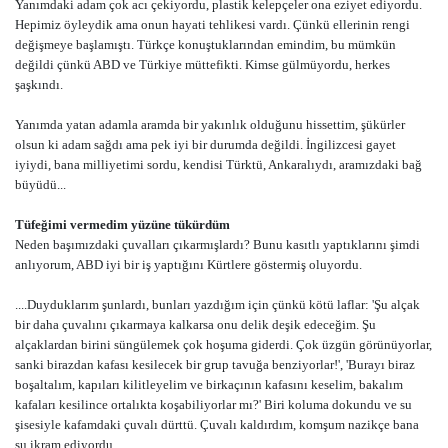
Yanımdaki adam çok acı çekiyordu, plastik kelepçeler ona eziyet ediyordu.
Hepimiz öyleydik ama onun hayati tehlikesi vardı. Çünkü ellerinin rengi
değişmeye başlamıştı. Türkçe konuştuklarından emindim, bu mümkün
değildi çünkü ABD ve Türkiye müttefikti. Kimse gülmüyordu, herkes
şaşkındı.
Yanımda yatan adamla aramda bir yakınlık olduğunu hissettim, şükürler
olsun ki adam sağdı ama pek iyi bir durumda değildi. İngilizcesi gayet
iyiydi, bana milliyetimi sordu, kendisi Türktü, Ankaralıydı, aramızdaki bağ
büyüdü...
Tüfeğimi vermedim yüzüne tükürdüm
Neden başımızdaki çuvalları çıkarmışlardı? Bunu kasıtlı yaptıklarını şimdi
anlıyorum, ABD iyi bir iş yaptığını Kürtlere göstermiş oluyordu.
....Duyduklarım şunlardı, bunları yazdığım için çünkü kötü laflar: 'Şu alçak
bir daha çuvalını çıkarmaya kalkarsa onu delik deşik edeceğim. Şu
alçaklardan birini süngülemek çok hoşuma giderdi. Çok üzgün görünüyorlar,
sanki birazdan kafası kesilecek bir grup tavuğa benziyorlar!', 'Burayı biraz
boşaltalım, kapıları kilitleyelim ve birkaçının kafasını keselim, bakalım
kafaları kesilince ortalıkta koşabiliyorlar mı?' Biri koluma dokundu ve su
şisesiyle kafamdaki çuvalı dürttü. Çuvalı kaldırdım, komşum nazikçe bana
su ikram ediyordu.