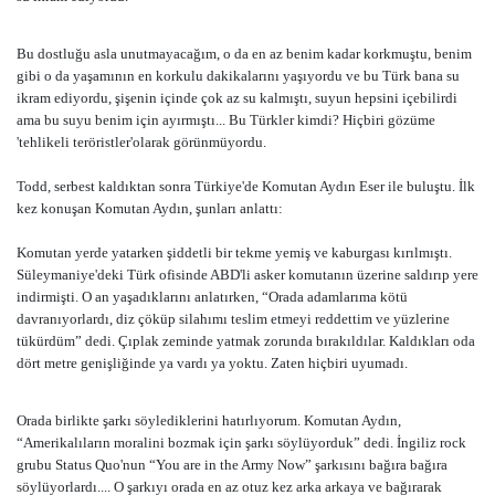
Bu dostluğu asla unutmayacağım, o da en az benim kadar korkmuştu, benim
gibi o da yaşamının en korkulu dakikalarını yaşıyordu ve bu Türk bana su
ikram ediyordu, şişenin içinde çok az su kalmıştı, suyun hepsini içebilirdi
ama bu suyu benim için ayırmıştı... Bu Türkler kimdi? Hiçbiri gözüme
'tehlikeli teröristler'olarak görünmüyordu.
Todd, serbest kaldıktan sonra Türkiye'de Komutan Aydın Eser ile buluştu. İlk
kez konuşan Komutan Aydın, şunları anlattı:
Komutan yerde yatarken şiddetli bir tekme yemiş ve kaburgası kırılmıştı.
Süleymaniye'deki Türk ofisinde ABD'li asker komutanın üzerine saldırıp yere
indirmişti. O an yaşadıklarını anlatırken, “Orada adamlarıma kötü
davranıyorlardı, diz çöküp silahımı teslim etmeyi reddettim ve yüzlerine
tükürdüm” dedi. Çıplak zeminde yatmak zorunda bırakıldılar. Kaldıkları oda
dört metre genişliğinde ya vardı ya yoktu. Zaten hiçbiri uyumadı.
Orada birlikte şarkı söylediklerini hatırlıyorum. Komutan Aydın,
“Amerikalıların moralini bozmak için şarkı söylüyorduk” dedi. İngiliz rock
grubu Status Quo'nun “You are in the Army Now” şarkısını bağıra bağıra
söylüyorlardı.... O şarkıyı orada en az otuz kez arka arkaya ve bağırarak