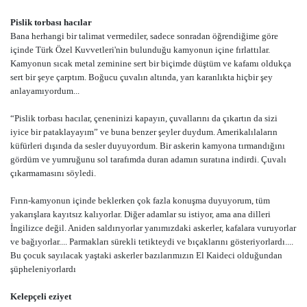
Pislik torbası hacılar
Bana herhangi bir talimat vermediler, sadece sonradan öğrendiğime göre
içinde Türk Özel Kuvvetleri'nin bulunduğu kamyonun içine fırlattılar.
Kamyonun sıcak metal zeminine sert bir biçimde düştüm ve kafamı oldukça
sert bir şeye çarptım. Boğucu çuvalın altında, yarı karanlıkta hiçbir şey
anlayamıyordum...
“Pislik torbası hacılar, çeneninizi kapayın, çuvallarını da çıkartın da sizi
iyice bir pataklayayım” ve buna benzer şeyler duydum. Amerikalılaların
küfürleri dışında da sesler duyuyordum. Bir askerin kamyona tırmandığını
gördüm ve yumruğunu sol tarafımda duran adamın suratına indirdi. Çuvalı
çıkarmamasını söyledi.
Fırın-kamyonun içinde beklerken çok fazla konuşma duyuyorum, tüm
yakarışlara kayıtsız kalıyorlar. Diğer adamlar su istiyor, ama ana dilleri
İngilizce değil. Aniden saldırıyorlar yanımızdaki askerler, kafalara vuruyorlar
ve bağıyorlar.... Parmakları sürekli tetikteydi ve bıçaklarını gösteriyorlardı....
Bu çocuk sayılacak yaştaki askerler bazılarımızın El Kaideci olduğundan
şüpheleniyorlardı
Kelepçeli eziyet