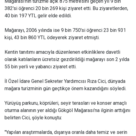
Mağarası'nın turizme açık 875 metresini geçen yıl 9 bin
382'si öğrenci 20 bin 269 kişi ziyaret etti. Bu ziyaretlerden,
40 bin 197 YTL gelir elde edildi.
Mağarayı, 2006 yılında ise 9 bin 750'si öğrenci 23 bin 931
kişi, 43 bin 860 YTL ödeyerek ziyaret etmişti.
Kentin tanıtımı amacıyla düzenlenen etkinliklere davetli
olarak katılanların ücretsiz gezdirildiği mağarayı son 2 yılda
55 bin yerli ve yabancı ziyaret etti.
İl Özel İdare Genel Sekreter Yardımcısı Rıza Cici, dünyada
mağara turizminin gün geçtikçe önem kazandığını söyledi.
Yürüyüş parkuru, köprüleri, seyir terasları ve konser amaçlı
oturma alanının yer aldığı Gökgöl Mağarası'na ilginin arttığını
belirten Cici, şöyle konuştu:
''Yapılan araştırmalarda, dışarıya oranla daha temiz ve serin