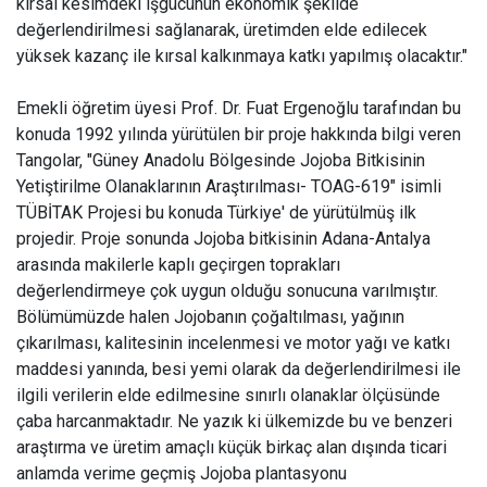
kırsal kesimdeki işgücünün ekonomik şekilde
değerlendirilmesi sağlanarak, üretimden elde edilecek
yüksek kazanç ile kırsal kalkınmaya katkı yapılmış olacaktır."
Emekli öğretim üyesi Prof. Dr. Fuat Ergenoğlu tarafından bu
konuda 1992 yılında yürütülen bir proje hakkında bilgi veren
Tangolar, "Güney Anadolu Bölgesinde Jojoba Bitkisinin
Yetiştirilme Olanaklarının Araştırılması- TOAG-619" isimli
TÜBİTAK Projesi bu konuda Türkiye' de yürütülmüş ilk
projedir. Proje sonunda Jojoba bitkisinin Adana-Antalya
arasında makilerle kaplı geçirgen toprakları
değerlendirmeye çok uygun olduğu sonucuna varılmıştır.
Bölümümüzde halen Jojobanın çoğaltılması, yağının
çıkarılması, kalitesinin incelenmesi ve motor yağı ve katkı
maddesi yanında, besi yemi olarak da değerlendirilmesi ile
ilgili verilerin elde edilmesine sınırlı olanaklar ölçüsünde
çaba harcanmaktadır. Ne yazık ki ülkemizde bu ve benzeri
araştırma ve üretim amaçlı küçük birkaç alan dışında ticari
anlamda verime geçmiş Jojoba plantasyonu