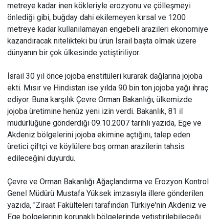
metreye kadar inen kökleriyle erozyonu ve çölleşmeyi
önlediği gibi, buğday dahi ekilemeyen kırsal ve 1200
metreye kadar kullanılamayan engebeli arazileri ekonomiye
kazandıracak nitelikteki bu ürün İsrail başta olmak üzere
dünyanın bir çok ülkesinde yetiştiriliyor.
İsrail 30 yıl önce jojoba enstitüleri kurarak dağlarına jojoba
ekti. Mısır ve Hindistan ise yılda 90 bin ton jojoba yağı ihraç
ediyor. Buna karşılık Çevre Orman Bakanlığı, ülkemizde
jojoba üretimine henüz yeni izin verdi. Bakanlık, 81 il
müdürlüğüne gönderdiği 09.10.2007 tarihli yazıda, Ege ve
Akdeniz bölgelerini jojoba ekimine açtığını, talep eden
üretici çiftçi ve köylülere boş orman arazilerin tahsis
edileceğini duyurdu.
Çevre ve Orman Bakanlığı Ağaçlandırma ve Erozyon Kontrol
Genel Müdürü Mustafa Yüksek imzasıyla illere gönderilen
yazıda, "Ziraat Fakülteleri tarafından Türkiye'nin Akdeniz ve
Ege bölgelerinin korunaklı bölgelerinde yetiştirilebileceği