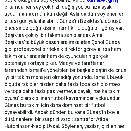
böyle olduğunu söyleyebiliriz. Ve bu
xumabet giriş
ortamda her şey çok hızlı değişiyor, bu hıza ayak
uydurmamak mümkün değil. Aslında dün söylenenler
ertesi gün yalanlanabilir. Güneş'in Beşiktaş'a dönüşü
öncesinde çoğu kişinin hemfikir olduğu bir görüş var:
Beşiktaş çok iyi bir takıma sahip ancak Ama
Beşiktaş'ta büyük başarılara imza atan Şenol Güneş
gibi profesyonel bir teknik direktör görev alırsa hem
takım onurlandırılır hem de oyuncuların gerçek
potansiyeli ortaya çıkar. Medya ve taraftarlar
tarafından İsmail'e yöneltilen bir başka eleştiri de onun
iyi bir takım menajeri olmadığı yönünde. İsmail, büyük
ölçüde rakiplerinizden daha fazla topa sahip olmaya
ve topa daha fazla pas vermeye dayalı, 'harika takım
oyunu' olarak bilinen futbol kavramından yoksundur.
Güneş bu takım için daha dominant bir futbol
oynayabilirdi. Ancak dünden bu yana Güneş'in böyle
düşünenlere bir sürprizi vardı: santrafor Atiba
Hutchinson-Necip Uysal. Söylenen, yazılan, çizilen her