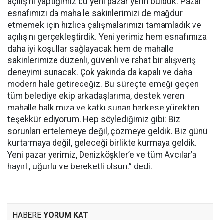
açılışını yaptığımız bu yeni pazar yerin bulduk. Pazar
esnafımızı da mahalle sakinlerimizi de mağdur
etmemek için hızlıca çalışmalarımızı tamamladık ve
açılışını gerçekleştirdik. Yeni yerimiz hem esnafımıza
daha iyi koşullar sağlayacak hem de mahalle
sakinlerimize düzenli, güvenli ve rahat bir alışveriş
deneyimi sunacak. Çok yakında da kapalı ve daha
modern hale getireceğiz. Bu süreçte emeği geçen
tüm belediye ekip arkadaşlarıma, destek veren
mahalle halkımıza ve katkı sunan herkese yürekten
teşekkür ediyorum. Hep söylediğimiz gibi: Biz
sorunları ertelemeye değil, çözmeye geldik. Biz günü
kurtarmaya değil, geleceği birlikte kurmaya geldik.
Yeni pazar yerimiz, Denizköşkler’e ve tüm Avcılar’a
hayırlı, uğurlu ve bereketli olsun.” dedi.
HABERE
YORUM KAT