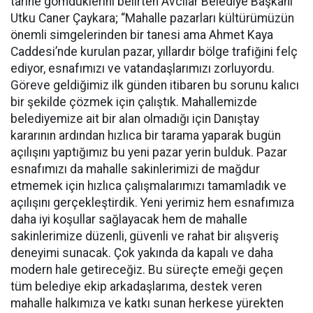
tarihe gömdüklerini belirten Avcılar Belediye Başkanı
Utku Caner Çaykara; “Mahalle pazarları kültürümüzün
önemli simgelerinden bir tanesi ama Ahmet Kaya
Caddesi’nde kurulan pazar, yıllardır bölge trafiğini felç
ediyor, esnafımızı ve vatandaşlarımızı zorluyordu.
Göreve geldiğimiz ilk günden itibaren bu sorunu kalıcı
bir şekilde çözmek için çalıştık. Mahallemizde
belediyemize ait bir alan olmadığı için Danıştay
kararının ardından hızlıca bir tarama yaparak bugün
açılışını yaptığımız bu yeni pazar yerin bulduk. Pazar
esnafımızı da mahalle sakinlerimizi de mağdur
etmemek için hızlıca çalışmalarımızı tamamladık ve
açılışını gerçekleştirdik. Yeni yerimiz hem esnafımıza
daha iyi koşullar sağlayacak hem de mahalle
sakinlerimize düzenli, güvenli ve rahat bir alışveriş
deneyimi sunacak. Çok yakında da kapalı ve daha
modern hale getireceğiz. Bu süreçte emeği geçen
tüm belediye ekip arkadaşlarıma, destek veren
mahalle halkımıza ve katkı sunan herkese yürekten