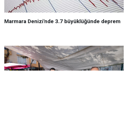
Marmara Denizi'nde 3.7 büyüklüğünde deprem
AVCILAR’DA 44 YILLIK SORUN ÇÖZÜLDÜ: PAZAR
PAZARI YENİ YERİNDE HİZMETE AÇILDI