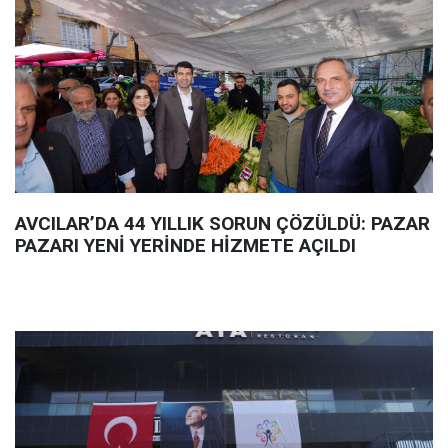
AVCILAR’DA 44 YILLIK SORUN ÇÖZÜLDÜ: PAZAR
PAZARI YENİ YERİNDE HİZMETE AÇILDI