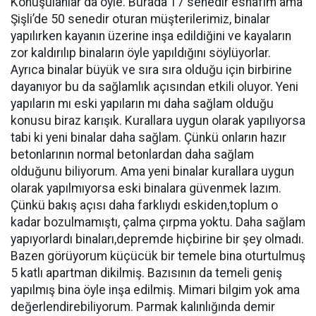
Konuşulanlar da öyle. Burada 17 senedir esnafım ama
Şişli’de 50 senedir oturan müşterilerimiz, binalar
yapılırken kayanın üzerine inşa edildiğini ve kayaların
zor kaldırılıp binaların öyle yapıldığını söylüyorlar.
Ayrıca binalar büyük ve sıra sıra olduğu için birbirine
dayanıyor bu da sağlamlık açısından etkili oluyor. Yeni
yapıların mı eski yapıların mı daha sağlam olduğu
konusu biraz karışık. Kurallara uygun olarak yapılıyorsa
tabi ki yeni binalar daha sağlam. Çünkü onların hazır
betonlarının normal betonlardan daha sağlam
olduğunu biliyorum. Ama yeni binalar kurallara uygun
olarak yapılmıyorsa eski binalara güvenmek lazım.
Çünkü bakış açısı daha farklıydı eskiden,toplum o
kadar bozulmamıştı, çalma çırpma yoktu. Daha sağlam
yapıyorlardı binaları,depremde hiçbirine bir şey olmadı.
Bazen görüyorum küçücük bir temele bina oturtulmuş
5 katlı apartman dikilmiş. Bazısının da temeli geniş
yapılmış bina öyle inşa edilmiş. Mimari bilgim yok ama
değerlendirebiliyorum. Parmak kalınlığında demir