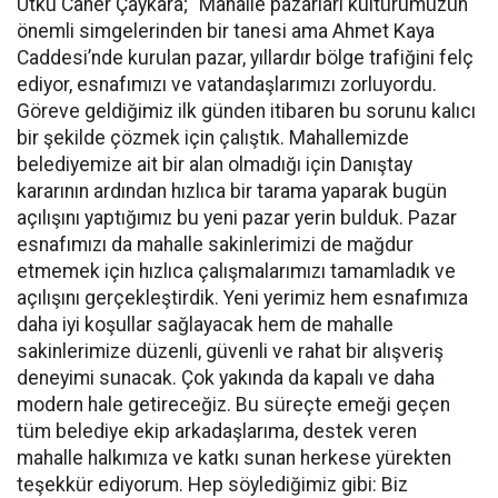
Utku Caner Çaykara; “Mahalle pazarları kültürümüzün
önemli simgelerinden bir tanesi ama Ahmet Kaya
Caddesi’nde kurulan pazar, yıllardır bölge trafiğini felç
ediyor, esnafımızı ve vatandaşlarımızı zorluyordu.
Göreve geldiğimiz ilk günden itibaren bu sorunu kalıcı
bir şekilde çözmek için çalıştık. Mahallemizde
belediyemize ait bir alan olmadığı için Danıştay
kararının ardından hızlıca bir tarama yaparak bugün
açılışını yaptığımız bu yeni pazar yerin bulduk. Pazar
esnafımızı da mahalle sakinlerimizi de mağdur
etmemek için hızlıca çalışmalarımızı tamamladık ve
açılışını gerçekleştirdik. Yeni yerimiz hem esnafımıza
daha iyi koşullar sağlayacak hem de mahalle
sakinlerimize düzenli, güvenli ve rahat bir alışveriş
deneyimi sunacak. Çok yakında da kapalı ve daha
modern hale getireceğiz. Bu süreçte emeği geçen
tüm belediye ekip arkadaşlarıma, destek veren
mahalle halkımıza ve katkı sunan herkese yürekten
teşekkür ediyorum. Hep söylediğimiz gibi: Biz