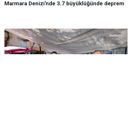
Marmara Denizi'nde 3.7 büyüklüğünde deprem
AVCILAR’DA 44 YILLIK SORUN ÇÖZÜLDÜ: PAZAR
PAZARI YENİ YERİNDE HİZMETE AÇILDI