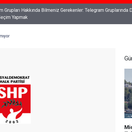
ları: Haklarınızı Bilmek ve Koruma Altına Almak
mıyor
Gü
Mi