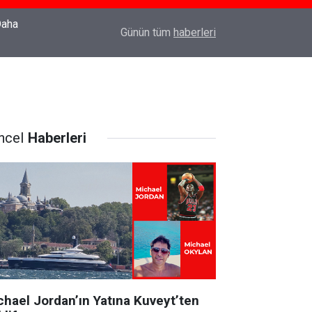
22:37
Özlem Drahyalı Kimdir, Nereli ve Kaç Yaşındadır
Günün tüm
haberleri
ncel
Haberleri
chael Jordan’ın Yatına Kuveyt’ten