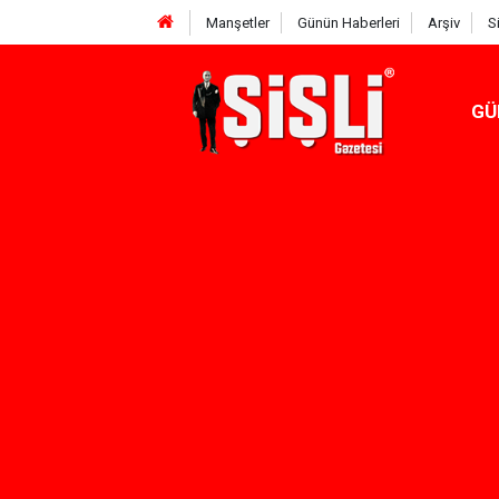
Manşetler
Günün Haberleri
Arşiv
S
GÜ