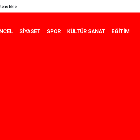
itene Ekle
NCEL
SIYASET
SPOR
KÜLTÜR SANAT
EĞITIM