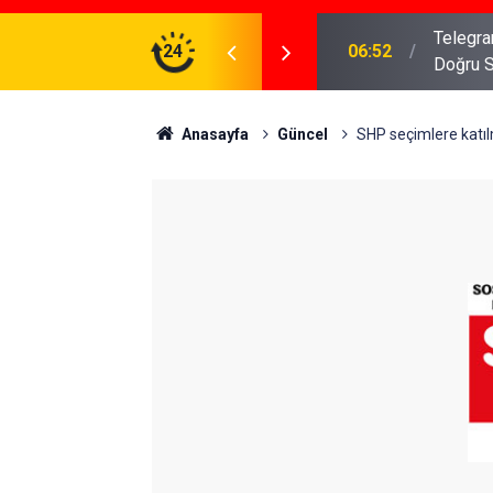
meniz Gerekenler: Telegram Gruplarında Daha
24
04:43
İş Dava
Anasayfa
Güncel
SHP seçimlere katıl