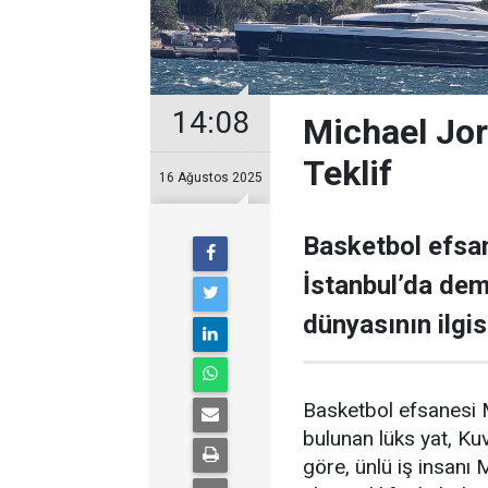
14:08
Michael Jor
Teklif
16 Ağustos 2025
Basketbol efsan
İstanbul’da demi
dünyasının ilgisi
Basketbol efsanesi M
bulunan lüks yat, Kuve
göre, ünlü iş insanı 