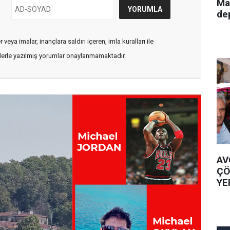
Ma
de
veya imalar, inançlara saldırı içeren, imla kuralları ile
flerle yazılmış yorumlar onaylanmamaktadır.
AV
ÇÖ
YE