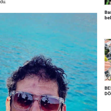
ndu.
Ba
be
BE
DÖ