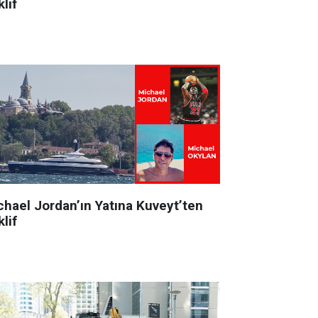
lif
chael Jordan’ın Yatına Kuveyt’ten
lif