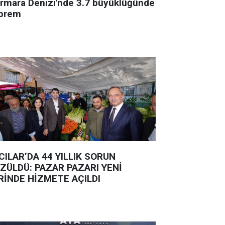
rmara Denizi'nde 3.7 büyüklüğünde
prem
CILAR’DA 44 YILLIK SORUN
ZÜLDÜ: PAZAR PAZARI YENİ
RİNDE HİZMETE AÇILDI