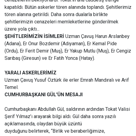
kapatıldı. Bütün askerler tören alanında toplandı. Şehitlerimiz
tören alanına getirildi. Daha sonra dualarla birlikte
şehitlerimizin cenazeleri memleketlerine gönderilmek
üzere yola çıktı...
ŞEHİTLERİMİZİN İSİMLERİ
Uzman Çavuş Harun Arslanbey
(Adana), Er Onur Bozdemir (Adıyaman), Er Kemal Pide
(Ordu), Er Ferit Demir (Muş), Er Yakup Mutlu (Muş), Er Cengiz
Sarıbaş (Giresun) ve Er Fatih Yonca (Hatay).
YARALI ASKERLERİMİZ
Uzman Çavuş Yusuf Öztürk ile erler Emrah Mandıralı ve Arif
Temel.
CUMHURBAŞKANI GÜL'ÜN MESAJI
Cumhurbaşkanı Abdullah Gül, saldırının ardından Tokat Valisi
Şerif Yılmaz’ı arayarak bilgi aldı. Gül daha sonra yazılı
açıklamasında, olaydan büyük üzüntü
duyduğunu belirterek, “Birlik ve beraberliğimize,