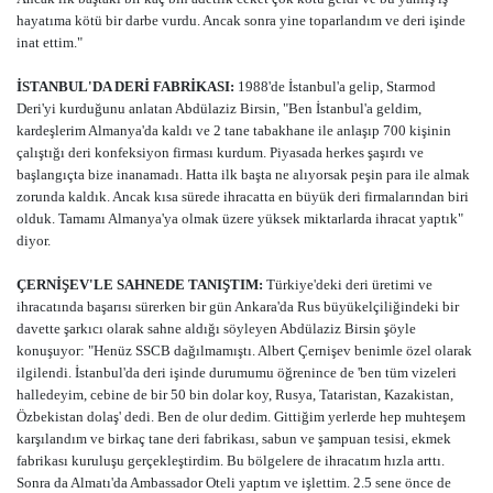
hayatıma kötü bir darbe vurdu. Ancak sonra yine toparlandım ve deri işinde
inat ettim."
İSTANBUL'DA DERİ FABRİKASI:
1988'de İstanbul'a gelip, Starmod
Deri'yi kurduğunu anlatan Abdülaziz Birsin, "Ben İstanbul'a geldim,
kardeşlerim Almanya'da kaldı ve 2 tane tabakhane ile anlaşıp 700 kişinin
çalıştığı deri konfeksiyon firması kurdum. Piyasada herkes şaşırdı ve
başlangıçta bize inanamadı. Hatta ilk başta ne alıyorsak peşin para ile almak
zorunda kaldık. Ancak kısa sürede ihracatta en büyük deri firmalarından biri
olduk. Tamamı Almanya'ya olmak üzere yüksek miktarlarda ihracat yaptık"
diyor.
ÇERNİŞEV'LE SAHNEDE TANIŞTIM:
Türkiye'deki deri üretimi ve
ihracatında başarısı sürerken bir gün Ankara'da Rus büyükelçiliğindeki bir
davette şarkıcı olarak sahne aldığı söyleyen Abdülaziz Birsin şöyle
konuşuyor: "Henüz SSCB dağılmamıştı. Albert Çernişev benimle özel olarak
ilgilendi. İstanbul'da deri işinde durumumu öğrenince de 'ben tüm vizeleri
halledeyim, cebine de bir 50 bin dolar koy, Rusya, Tataristan, Kazakistan,
Özbekistan dolaş' dedi. Ben de olur dedim. Gittiğim yerlerde hep muhteşem
karşılandım ve birkaç tane deri fabrikası, sabun ve şampuan tesisi, ekmek
fabrikası kuruluşu gerçekleştirdim. Bu bölgelere de ihracatım hızla arttı.
Sonra da Almatı'da Ambassador Oteli yaptım ve işlettim. 2.5 sene önce de