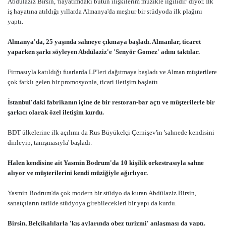
Abdülaziz Birsin, 'hayatımdaki bütün ilişkilerim müzikle ilgilidir' diyor. İlk
iş hayatına atıldığı yıllarda Almanya'da meşhur bir stüdyoda ilk plağını
yaptı.
Almanya'da, 25 yaşında sahneye çıkmaya başladı. Almanlar, ticaret
yaparken şarkı söyleyen Abdülaziz'e 'Senyör Gomez' adını taktılar.
Firmasıyla katıldığı fuarlarda LP'leri dağıtmaya başladı ve Alman müşterilere
çok farklı gelen bir promosyonla, ticari iletişim başlattı.
İstanbul'daki fabrikanın içine de bir restoran-bar açtı ve müşterilerle bir
şarkıcı olarak özel iletişim kurdu.
BDT ülkelerine ilk açılımı da Rus Büyükelçi Çernişev'in 'sahnede kendisini
dinleyip, tanışmasıyla' başladı.
Halen kendisine ait Yasmin Bodrum'da 10 kişilik orkestrasıyla sahne
alıyor ve müşterilerini kendi müziğiyle ağırlıyor.
Yasmin Bodrum'da çok modern bir stüdyo da kuran Abdülaziz Birsin,
sanatçıların tatilde stüdyoya girebilecekleri bir yapı da kurdu.
Birsin, Belçikalılarla 'kış aylarında obez turizmi' anlaşması da yaptı.