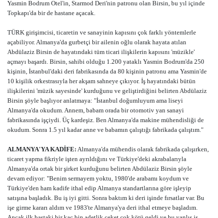
Yasmin Bodrum Otel'in, Starmod Deri'nin patronu olan Birsin, bu yıl içinde
Topkapı'da bir de hastane açacak.
TÜRK girişimcisi, ticaretin ve sanayinin kapısını çok farklı yöntemlerle
açabiliyor. Almanya'da gurbetçi bir ailenin oğlu olarak hayata atılan
Abdülaziz Birsin de hayatındaki tüm ticari ilişkilerin kapısını 'müzikle'
açmayı başardı. Birsin, sahibi olduğu 1.200 yataklı Yasmin Bodrum'da 250
kişinin, İstanbul'daki deri fabrikasında da 80 kişinin patronu ama Yasmin'de
10 kişilik orkestrasıyla her akşam sahneye çıkıyor. İş hayatındaki bütün
ilişkilerini 'müzik sayesinde' kurduğunu ve geliştirdiğini belirten Abdülaziz
Birsin şöyle başlıyor anlatmaya: "İstanbul doğumluyum ama liseyi
Almanya'da okudum. Annem, babam orada bir otomotiv yan sanayi
fabrikasında işçiydi. Üç kardeşiz. Ben Almanya'da makine mühendisliği de
okudum. Sonra 1.5 yıl kadar anne ve babamın çalıştığı fabrikada çalıştım."
ALMANYA'YA KADİFE:
Almanya'da mühendis olarak fabrikada çalışırken,
ticaret yapma fikriyle işten ayrıldığını ve Türkiye'deki akrabalarıyla
Almanya'da ortak bir şirket kurduğunu belirten Abdülaziz Birsin şöyle
devam ediyor: "Benim sermayem yoktu, 1980'de arabamı koydum ve
Türkiye'den ham kadife ithal edip Almanya standartlarına göre işleyip
satışına başladık. Bu iş iyi gitti. Sonra baktım ki deri işinde fırsatlar var. Bu
işe girme kararı aldım ve 1983'te Almanya'ya deri ithal etmeye başladım.
Ancak ilk baştaki bir kaç bin adetlik ceket çok kötü geldi ve bu yanlış iş