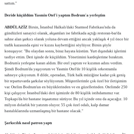
sattım."
Deride küçüldüm Yasmin Otel'i yaptım Bodrum'a yerleştim
ABDÜLAZİZ
Birsin, İstanbul Halkalı'daki Starmod Fabrikası'nda da
gündüzleri sanayici olarak, akşamları ise fabrikada açtığı restoran-bar'da
sahne alan şarkıcı olarak yoluna devam ettiğini ancak yaklaşık 4 yıl önce bir
trafik kazasında eşini ve kızını kaybettiğini söylüyor. Birsin şöyle
konuşuyor: "Bu olaydan sonra, biraz hayata küstüm. Yurt dışındaki işlerimi
tasfiye ettim. Deri işinde de küçüldüm. Yönetimini kardeşlerime bıraktım.
Bodrum'a yerleşme kararı aldım. Bir otel yaptım ve kızımın adını verdim.
Şimdi Bodrum'da yaşıyorum ve Yasmin Otel'de 10 kişilik orkestramla
sahneye çıkıyorum. 8 dilde, operadan, Türk halk müziğine kadar çok geniş
bir repartuvarda şarkılar söylüyorum. Müşterilerimle çok özel bir iletişimim
var. Otelim Bodrum'un en büyüklerinden ve en güzellerinden. Otelimde 250
kişi çalışıyor. İstanbul'daki deri işimizde de 80 kişilik istihdamımız var.
Topkapı'da bir hastane inşaatımız sürüyor. Bu yıl içinde onu da açacağız. 10
milyon dolarlık bir yatırım oluyor. 55 çok özel odalı, kalp damar
hastalıklarında uzmanlaşmış bir hastane olacak."
Şarkıcılık nasıl patron yaptı