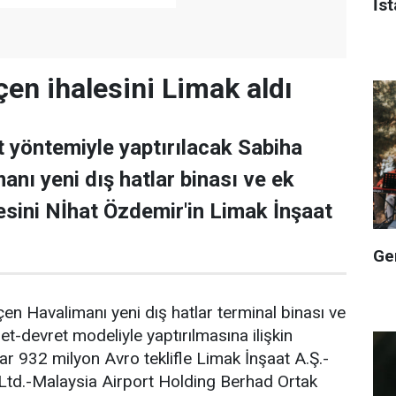
İst
en ihalesini Limak aldı
t yöntemiyle yaptırılacak Sabiha
nı yeni dış hatlar binası ve ek
lesini Nİhat Özdemir'in Limak İnşaat
Ge
en Havalimanı yeni dış hatlar terminal binası ve
işlet-devret modeliyle yaptırılmasına ilişkin
lyar 932 milyon Avro teklifle Limak İnşaat A.Ş.-
Ltd.-Malaysia Airport Holding Berhad Ortak