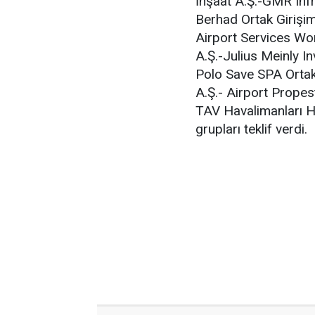
İnşaat A.Ş.-GMR Infr
Berhad Ortak Girişim
Airport Services Wo
A.Ş.-Julius Meinly 
Polo Save SPA Ortak
A.Ş.- Airport Prope
TAV Havalimanları Ho
grupları teklif verdi.