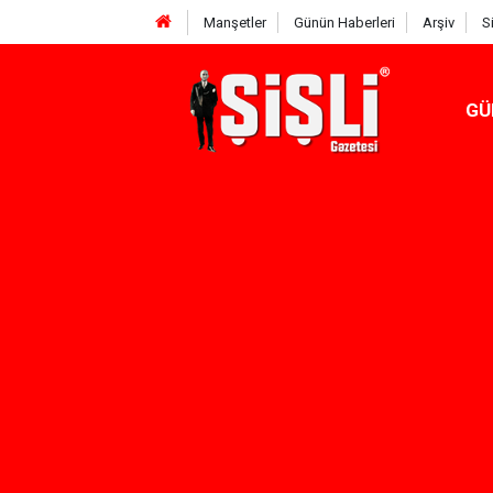
Manşetler
Günün Haberleri
Arşiv
S
GÜ