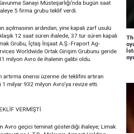
 Savunma Sanayi Müsteşarlığı'nda bugün saat
leye 5 firma grubu teklif verdi.
ının açılmasının ardından, yine kapalı zarf usulü
klaşık 12 saat süren ihalede, 37 tur süren kapalı
Th
mak Grubu, İçtaş İnşaat A.Ş.-Fraport Ag-
oy
İst
ervices Worldwide Ortak Girişim Grubunu geride
oy
1 milyon Avro ile ihalenin galibi oldu.
rtırma önerisi üzerine de teklifini artıran
i 1 milyar 932 milyon Avro'ya revize etti.
EKLİF VERMİŞTİ
on Avro geçici teminat gösterdiği ihaleye; Limak