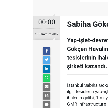
00:00
Sabiha Gökç
10 Temmuz 2007
Yap-işlet-devre
Gökçen Havalima
tesislerinin iha
şirketi kazandı.
İstanbul Sabiha Gökç
ilgili tesislerin yap-
ihalenin galibi, 1 mi
GMR Infrastructure 