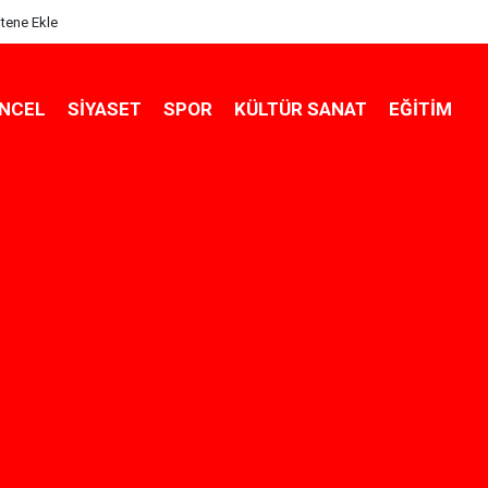
itene Ekle
NCEL
SIYASET
SPOR
KÜLTÜR SANAT
EĞITIM