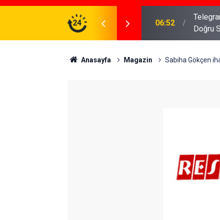
meniz Gerekenler: Telegram Gruplarında Daha
24
04:43
İş Dava
Anasayfa
Magazin
Sabiha Gökçen iha