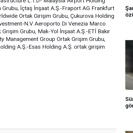
astructure L.T.D- Malaysia Airport Holding
Şa
 Grubu, İçtaş İnşaat A.Ş.-Fraport AG Frankfurt
özü
rldwide Ortak Girişim Grubu, Çukurova Holding
Investment-N.V Aeroporto Di Venezia Marco
 Grişim Grubu, Mak-Yol İnşaat A.Ş.-ETİ Bakır
sty Management Group Ortak Grişim Grubu,
lding A.Ş.-Esas Holding A.Ş. ortak girişim
Sü
gö