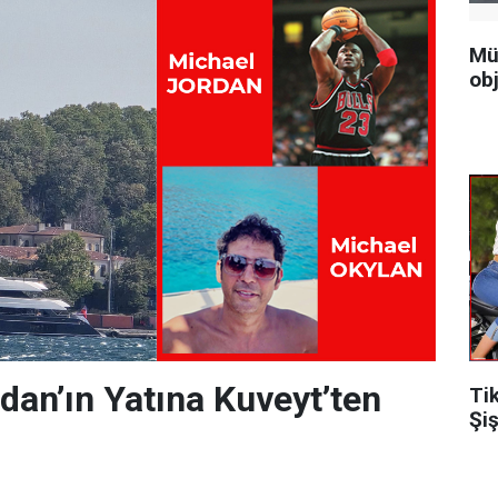
Mü
obj
dan’ın Yatına Kuveyt’ten
Ti
Şiş