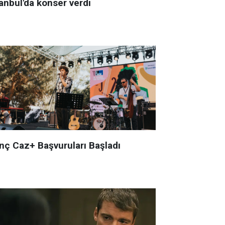
anbul'da konser verdi
nç Caz+ Başvuruları Başladı