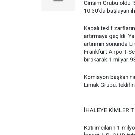
Girişim Grubu oldu.
10.30'da başlayan iha
Kapalı teklif zarflar
artırmaya geçildi. Ya
artırımın sonunda Li
Frankfurt Airport-S
bırakarak 1 milyar 93
Komisyon başkanının a
Limak Grubu, teklifin
İHALEYE KİMLER T
Katılımcıların 1 mily