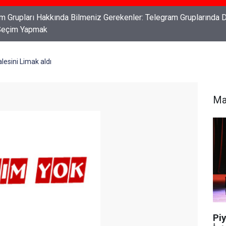
ları: Haklarınızı Bilmek ve Koruma Altına Almak
lesini Limak aldı
Ma
Piy