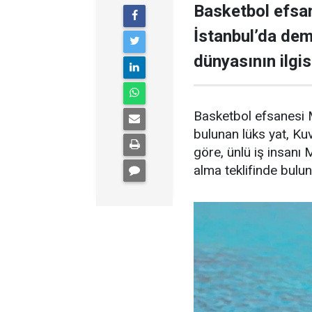
Basketbol efsan
İstanbul’da demi
dünyasının ilgisi
Basketbol efsanesi M
bulunan lüks yat, Kuve
göre, ünlü iş insanı 
alma teklifinde bulu