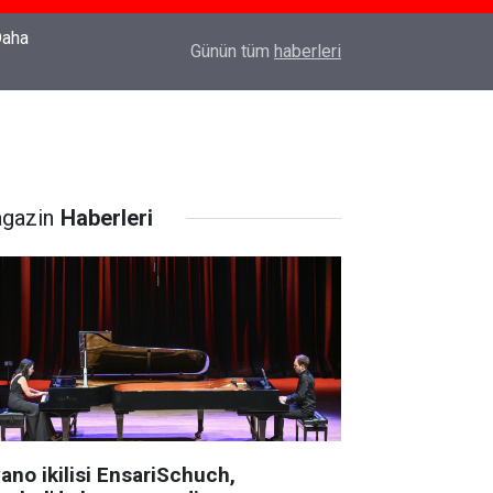
22:37
Özlem Drahyalı Kimdir, Nereli ve Kaç Yaşındadır
Günün tüm
haberleri
gazin
Haberleri
ano ikilisi EnsariSchuch,