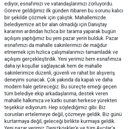
ediyor, esnafımızı ve vatandaşlarımızı zorluyordu.
Göreve geldiğimiz ilk günden itibaren bu sorunu kalıcı
bir şekilde çözmek için çalıştık. Mahallemizde
belediyemize ait bir alan olmadığı için Danıştay
kararının ardından hızlıca bir tarama yaparak bugün
açılışını yaptığımız bu yeni pazar yerin bulduk. Pazar
esnafımızı da mahalle sakinlerimizi de mağdur
etmemek için hızlıca çalışmalarımızı tamamladık ve
açılışını gerçekleştirdik. Yeni yerimiz hem esnafımıza
daha iyi koşullar sağlayacak hem de mahalle
sakinlerimize düzenli, güvenli ve rahat bir alışveriş
deneyimi sunacak. Çok yakında da kapalı ve daha
modern hale getireceğiz. Bu süreçte emeği geçen
tüm belediye ekip arkadaşlarıma, destek veren
mahalle halkımıza ve katkı sunan herkese yürekten
teşekkür ediyorum. Hep söylediğimiz gibi: Biz
sorunları ertelemeye değil, çözmeye geldik. Biz günü
kurtarmaya değil, geleceği birlikte kurmaya geldik.
Yeni pazar yerimiz, Denizköşkler’e ve tüm Avcılar’a