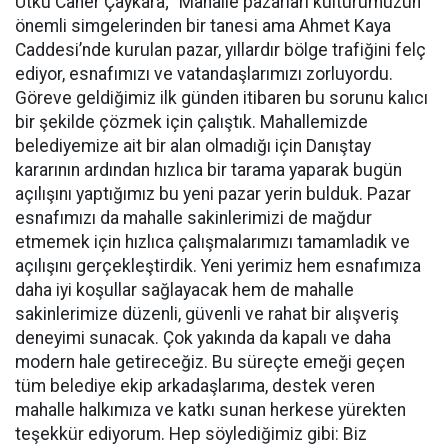
Utku Caner Çaykara; “Mahalle pazarları kültürümüzün
önemli simgelerinden bir tanesi ama Ahmet Kaya
Caddesi’nde kurulan pazar, yıllardır bölge trafiğini felç
ediyor, esnafımızı ve vatandaşlarımızı zorluyordu.
Göreve geldiğimiz ilk günden itibaren bu sorunu kalıcı
bir şekilde çözmek için çalıştık. Mahallemizde
belediyemize ait bir alan olmadığı için Danıştay
kararının ardından hızlıca bir tarama yaparak bugün
açılışını yaptığımız bu yeni pazar yerin bulduk. Pazar
esnafımızı da mahalle sakinlerimizi de mağdur
etmemek için hızlıca çalışmalarımızı tamamladık ve
açılışını gerçekleştirdik. Yeni yerimiz hem esnafımıza
daha iyi koşullar sağlayacak hem de mahalle
sakinlerimize düzenli, güvenli ve rahat bir alışveriş
deneyimi sunacak. Çok yakında da kapalı ve daha
modern hale getireceğiz. Bu süreçte emeği geçen
tüm belediye ekip arkadaşlarıma, destek veren
mahalle halkımıza ve katkı sunan herkese yürekten
teşekkür ediyorum. Hep söylediğimiz gibi: Biz